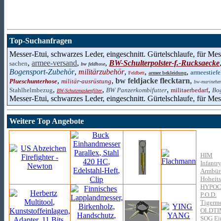
Top-Suchanfragen
Messer-Etui, schwarzes Leder, eingeschnitt. Gürtelschlaufe, für Me
,
armee-versand
,
,
BW-Schulterpolster-f.-Rucksaecke
sachen
bw feldhose
Bogensport-Zubehör
,
militärzubehör
,
,
,
armeestiefe
Feldbett
armee bekleidung
,
,
bw feldjacke flecktarn
,
Plueschunterhose
militär-ausrüstung
bw-marinehe
,
,
,
,
Stahlhelmbezug
BW Panzerkombifutter
militaerbedarf
Bo
BW-Schutzmaskenfilter
Messer-Etui, schwarzes Leder, eingeschnitt. Gürtelschlaufe, für Me
Weitere Top Angebote
HIM
Infantr
Armbüro
Hoheits
HYPOC
P.O.D.
Tigerme
OLDTI
SOG Ein