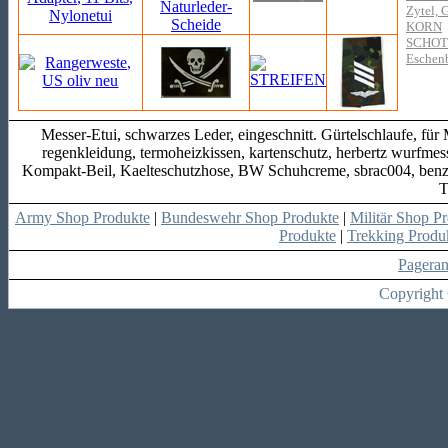
Zytel, 
KORN
SCHO
Eschen
Messer-Etui, schwarzes Leder, eingeschnitt. Gürtelschlaufe, fü
regenkleidung, termoheizkissen, kartenschutz, herbertz wurfmesse
Kompakt-Beil, Kaelteschutzhose, BW Schuhcreme, sbrac004, benzin
T
Army Shop Produkte
|
Bundeswehr Shop Produkte
|
Militär Shop P
Produkte
|
Trekking Produ
Pagera
Copyright