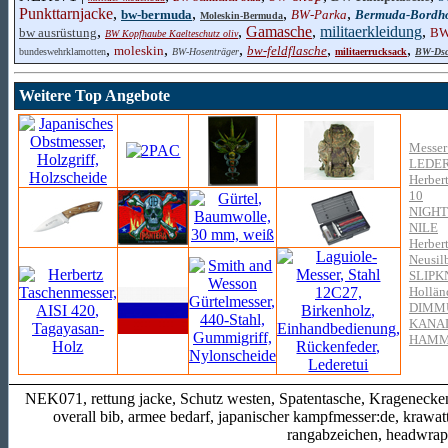
Punkttarnjacke
,
,
,
,
bw-bermuda
BW-Parka
Bermuda-Bordh
Moleskin-Bermuda
,
,
Gamasche
,
militaerkleidung
,
bw ausrüstung
BW-
BW Kopfhaube Kaelteschutz oliv
,
,
,
,
,
moleskin
bw-feldflasche
bundeswehrklamotten
BW-Hosenträger
militaerrucksack
BW-Dsc
Weitere Top Angebote
Messer 
LEDE
Herber
10
NIGH
NILE
Herber
Neusil
SLIPK
Hollän
DIMM
KANA
HAMM
NEK071, rettung jacke, Schutz westen, Spatentasche, Kragenecken 
overall bib, armee bedarf, japanischer kampfmesser:de, krawa
rangabzeichen, headwra