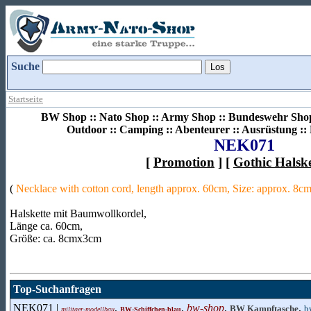
Suche
Startseite
BW Shop :: Nato Shop :: Army Shop :: Bundeswehr Shop 
Outdoor :: Camping :: Abenteurer :: Ausrüstung :
NEK071
[
Promotion
] [
Gothic Halsk
(
Necklace with cotton cord, length approx. 60cm, Size: approx. 8
Halskette mit Baumwollkordel,
Länge ca. 60cm,
Größe: ca. 8cmx3cm
Top-Suchanfragen
NEK071 |
,
,
bw-shop
,
,
BW Kampftasche
b
militaer-modellbau
BW-Schiffchen-blau