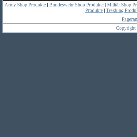
Army Shop Produkte
|
Bundeswehr Shop Produkte
|
Militär Shop P
Produkte
|
Trekking Produ
Pagera
Copyright