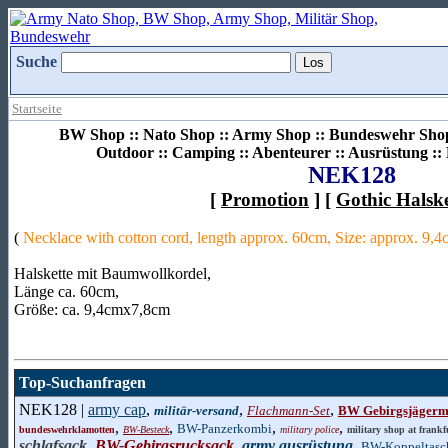
Suche
Startseite
BW Shop :: Nato Shop :: Army Shop :: Bundeswehr Shop 
Outdoor :: Camping :: Abenteurer :: Ausrüstung :
NEK128
[
Promotion
] [
Gothic Halsk
(
Necklace with cotton cord, length approx. 60cm, Size: approx. 9
Halskette mit Baumwollkordel,
Länge ca. 60cm,
Größe: ca. 9,4cmx7,8cm
Top-Suchanfragen
NEK128 |
army cap
,
,
,
militär-versand
Flachmann-Set
BW Gebirgsjägerm
,
,
,
,
BW-Panzerkombi
bundeswehrklamotten
BW-Besteck
military police
military shop at frankf
schlafsack
,
BW-Gebirgsrucksack
,
army ausrüstung
,
BW-Koppeltasc