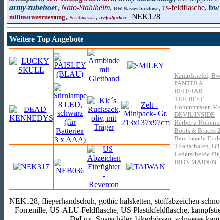
army-zubehoer
,
Nato-Stahlhelm
,
,
us-feldflasche
,
bw 
BW-Nässeschutzhose
,
,
| NEK128
militaerausruestung
Berufsmesser
us-feldjacken
Weitere Top Angebote
Kampfstiefel, Bw
PANTERA
REDSTAR
THE BEST
Höhenmesser, Me
DEVIL INSIDE
Herbertz Höhenm
Boots & Braces 2
Benchmade Einha
Titanschalen, Gür
Lederscheide für
IRON MAIDEN
NEK128, fliegerhandschuh, gothic halsketten, stoffabzeichen sch
Fontenille, US-ALU-Feldflasche, US Plastikfeldflasche, kampfsti
DeLux, Sparschäler, bikerbörsen, schweres kam