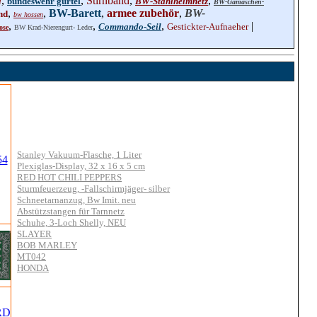
,
,
Stirnband
,
,
u
bundeswehr gürtel
BW-Stahlhelmnetz
BW-Gamaschen-
,
,
BW-Barett
,
armee zubehör
,
BW-
nd
bw hossen
,
,
,
|
Commando-Seil
Gestickter-Aufnaeher
ose
BW Krad-Nierengurt- Leder
Stanley Vakuum-Flasche, 1 Liter
Plexiglas-Display, 32 x 16 x 5 cm
RED HOT CHILI PEPPERS
Sturmfeuerzeug, -Fallschirmjäger- silber
Schneetarnanzug, Bw Imit. neu
Abstützstangen für Tarnnetz
Schuhe, 3-Loch Shelly, NEU
SLAYER
BOB MARLEY
MT042
HONDA