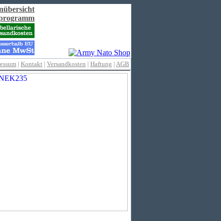
nübersicht
rprogramm
ressum
|
Kontakt
|
Versandkosten
|
Haftung
|
AGB