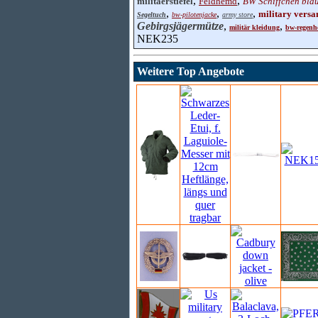
,
,
militaerstiefel
Feldhemd
BW Schiffchen bla
,
,
,
military versa
Segeltuch
bw-pilotenjacke
army store
Gebirgsjägermütze
,
,
militär kleidung
bw-regenh
NEK235
Weitere Top Angebote