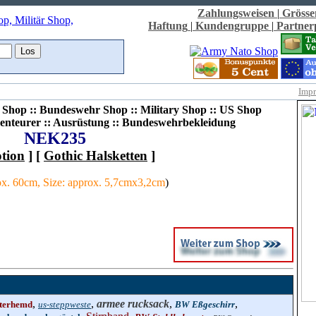
Zahlungsweisen
|
Grösse
Haftung
|
Kundengruppe
|
Partne
Imp
Shop :: Bundeswehr Shop :: Military Shop :: US Shop
enteurer :: Ausrüstung :: Bundeswehrbekleidung
NEK235
tion
] [
Gothic Halsketten
]
rox. 60cm, Size: approx. 5,7cmx3,2cm
)
,
,
armee rucksack
,
,
terhemd
us-steppweste
BW Eßgeschirr