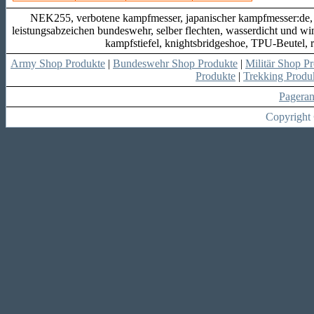
NEK255, verbotene kampfmesser, japanischer kampfmesser:de, 
leistungsabzeichen bundeswehr, selber flechten, wasserdicht und wi
kampfstiefel, knightsbridgeshoe, TPU-Beutel
Army Shop Produkte
|
Bundeswehr Shop Produkte
|
Militär Shop P
Produkte
|
Trekking Produ
Pagera
Copyright