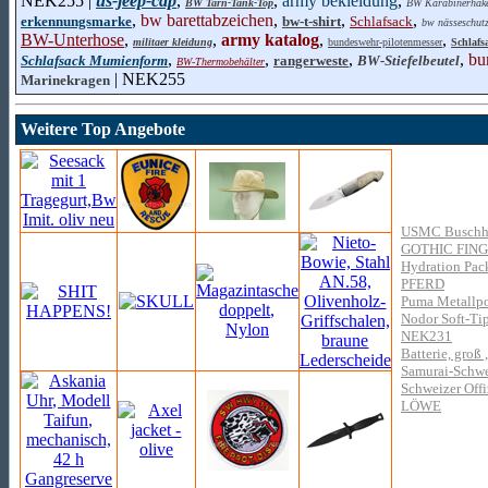
NEK255 |
us-jeep-cap
,
,
army bekleidung
,
BW Tarn-Tank-Top
BW Karabinerhak
,
bw barettabzeichen
,
,
,
erkennungsmarke
bw-t-shirt
Schlafsack
bw nässeschutz
BW-Unterhose
,
,
army katalog
,
,
militaer kleidung
bundeswehr-pilotenmesser
Schlafs
,
,
,
,
bu
Schlafsack Mumienform
rangerweste
BW-Stiefelbeutel
BW-Thermobehälter
| NEK255
Marinekragen
Weitere Top Angebote
USMC Buschhut
GOTHIC FIN
Hydration Pa
PFERD
Puma Metallpol
Nodor Soft-Tip
NEK231
Batterie, groß
Samurai-Schwe
Schweizer Offiz
LÖWE