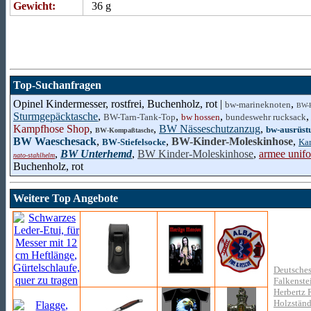
Gewicht:
36 g
Top-Suchanfragen
Opinel Kindermesser, rostfrei, Buchenholz, rot |
,
bw-marineknoten
BW-H
Sturmgepäcktasche
,
,
,
BW-Tarn-Tank-Top
bw hossen
bundeswehr rucksack
Kampfhose Shop
,
,
BW Nässeschutzanzug
,
bw-ausrüst
BW-Kompaßtasche
BW Waeschesack
,
,
BW-Kinder-Moleskinhose
,
BW-Stiefelsocke
Ka
,
BW Unterhemd
,
BW Kinder-Moleskinhose
,
armee unif
nato-stahlhelm
Buchenholz, rot
Weitere Top Angebote
Deutsches
Falkenste
Herbertz 
Holzständ