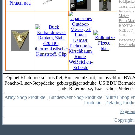
Feldjack
Tasse, Ede
Rangabzei
Major
Bolo Mac
RASTAH
NEB037
CHE
Bandana,S
Israelisch
Opinel Kindermesser, rostfrei, Buchenholz, rot, bremsschirm, BW-S
Poncho-Liner-Steppdecke, gebiergsjäger schuhe, US BDU Bermuda, 
tank, Bikerboerse, Israelischer-Pilote
Army Shop Produkte
|
Bundeswehr Shop Produkte
|
Militär Shop P
Produkte
|
Trekking Produ
Pagera
Copyright