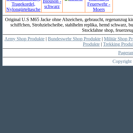
Original U.S M65 Jacke ohne Abzeichen, gebraucht, regenanzug kin
schiffchen, Strohzielscheibe, stahlhelm replika, hemd schwarz, bu
Stockfahne shop, feuerzeug
Army Shop Produkte
|
Bundeswehr Shop Produkte
|
Militär Shop P
Produkte
|
Trekking Produ
Pagera
Copyright