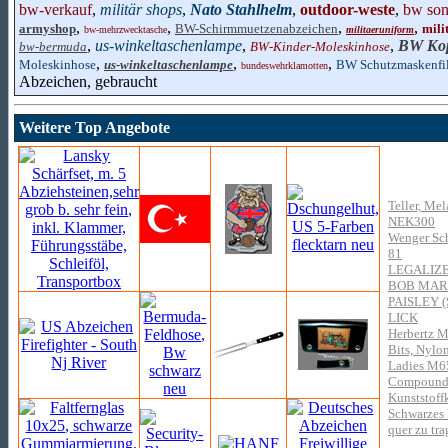
bw-verkauf
,
militär shops
,
Nato Stahlhelm
,
outdoor-weste
,
bw son
,
,
,
,
armyshop
BW-Schirmmuetzenabzeichen
mili
bw-mehrzwecktasche
militaeruniform
,
us-winkeltaschenlampe
,
,
BW Kop
bw-bermuda
BW-Kinder-Moleskinhose
,
,
,
Moleskinhose
us-winkeltaschenlampe
BW Schutzmaskenfil
bundeswehrklamotten
Abzeichen, gebraucht
Weitere Top Angebote
Teller, Mel
NEK300
Wenger Sch
81
LEGALIZ
BOB MAR
PAISLEY 
LICK
Herbertz Mu
Bits, Nylo
Ladies M65
Compound-A
Kunststoff
Schwarzes 
quer zu tr