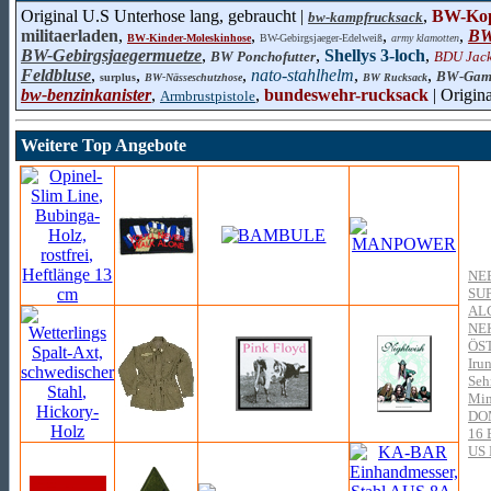
Original U.S Unterhose lang, gebraucht |
,
BW-Kopf
bw-kampfrucksack
militaerladen
,
,
,
,
BW
BW-Kinder-Moleskinhose
BW-Gebirgsjaeger-Edelweiß
army klamotten
BW-Gebirgsjaegermuetze
,
,
Shellys 3-loch
,
BW Ponchofutter
BDU Jac
Feldbluse
,
,
,
nato-stahlhelm
,
,
BW-Gam
surplus
BW-Nässeschutzhose
BW Rucksack
bw-benzinkanister
,
,
bundeswehr-rucksack
| Origin
Armbrustpistole
Weitere Top Angebote
NE
SU
AL
NE
ÖS
Irun
Seh
Min
DO
16
US 