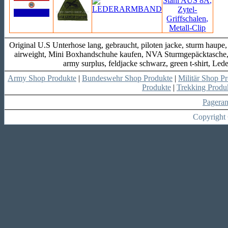
Original U.S Unterhose lang, gebraucht, piloten jacke, sturm haup
airweight, Mini Boxhandschuhe kaufen, NVA Sturmgepäcktasche,
army surplus, feldjacke schwarz, green t-shirt, L
Army Shop Produkte
|
Bundeswehr Shop Produkte
|
Militär Shop P
Produkte
|
Trekking Produ
Pagera
Copyright