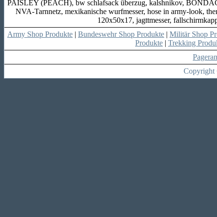
PAISLEY (PEACH), bw schlafsack überzug, kalshnikov, BONDAGE L
NVA-Tarnnetz, mexikanische wurfmesser, hose in army-look, ther
120x50x17, jagttmesser, fallschirmk
Army Shop Produkte
|
Bundeswehr Shop Produkte
|
Militär Shop P
Produkte
|
Trekking Produ
Pagera
Copyright