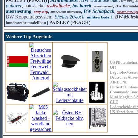
PAISLEY (PEACH) |
Schirmmuetze
,
BW Bordhose blau
,
bw bergs
pullover
,
nato-jacke
,
us-feldjacke
,
bw-barett
,
,
BW Bermud
armee versand
ausruestung
,
,
,
BW Schlafsack
,
army shop
bundeswehr uniformen
bundeswehrw-spri
BW Koppeltragesystem
,
Shellys 20-loch
,
,
BW-Molesk
militaerbedarf
| PAISLEY (PEACH)
bundeswehr modellbau
Weitere Top Angebote
US Pilotenhelmta
OI !
Laguiole-Messer
Deutsches Abzeic
AIRBONE
Herbertz Einhan
Commando Barett
Mini Maglite AA,
CHE
Lederscheide für
US Abzeichen - F