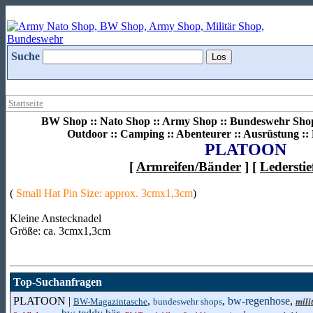
Suche
Startseite
BW Shop :: Nato Shop :: Army Shop :: Bundeswehr Shop 
Outdoor :: Camping :: Abenteurer :: Ausrüstung :
PLATOON
[
Armreifen/Bänder
] [
Ledersti
(
Small Hat Pin Size: approx. 3cmx1,3cm
)
Kleine Anstecknadel
Größe: ca. 3cmx1,3cm
Top-Suchanfragen
PLATOON |
,
,
bw-regenhose
,
BW-Magazintasche
bundeswehr shops
mili