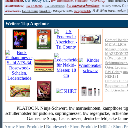
,
bw teddy bär
,
,
,
,
,
nato-shop
Stahlhelmnetz
BW Termobehälter
Stockfahne
army-clothing
,
,
,
,
,
bw-naesseschutzhose
Com
munitionskiste
BW-Feldhemd
BW-Ponchofutter
military-clothes
,
,
,
,
BW-Marinemuetze
armeehosen
bw erkennungsmarken
Polarjacke N3B
springersteifel
Weitere Top Angebote
Gerber Überle
METALLICA
Messer, Specia
MAZEDONIE
LÖWE GROß
Schirmmützen
Öster. Ledersch
BW Gebirgsruck
NEK131
Herbertz Einh
Bogenset mit 
Zoll, Geschen
PLATOON, Ninja-Schwert, bw marineknoten, kampfhose tiger st
schulterholster für pistolen, süpringmesser, bw regenjacke, Schienb
Gamasche Shop, Lachsmesser, deutsche feldjacke fah
Army Shop Produkte
|
Bundeswehr Shop Produkte
|
Militär Shop P