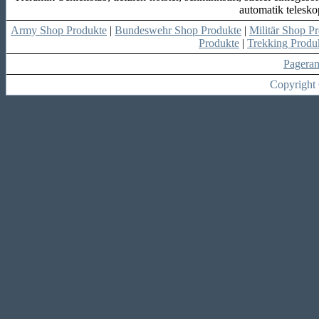
automatik telesk
Army Shop Produkte
|
Bundeswehr Shop Produkte
|
Militär Shop P
Produkte
|
Trekking Produ
Pagera
Copyright