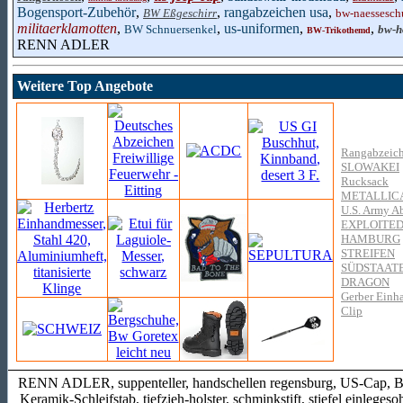
Bogensport-Zubehör
,
,
rangabzeichen usa
,
BW Eßgeschirr
bw-naessesch
militaerklamotten
,
,
us-uniformen
,
,
BW Schnuersenkel
bw-h
BW-Trikothemd
RENN ADLER
Weitere Top Angebote
Rangabzeich
SLOWAKEI
Rucksack
METALLIC
U.S. Army A
EXPLOITE
HAMBURG
STREIFEN
SÜDSTAATE
DRAGON
Gerber Einha
Clip
RENN ADLER, suppenteller, handschellen regensburg, US-Cap, BW F
Keramik-Schleifstab, tiefzieh-holster, schminkstift, stiefel einlege