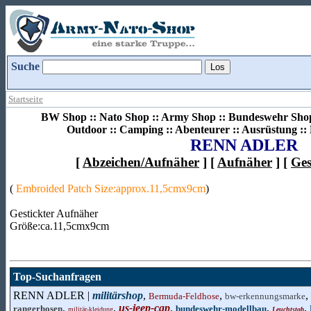
Suche
Startseite
BW Shop :: Nato Shop :: Army Shop :: Bundeswehr Shop 
Outdoor :: Camping :: Abenteurer :: Ausrüstung :
RENN ADLER
[
Abzeichen/Aufnäher
] [
Aufnäher
] [
Ges
(
Embroided Patch Size:approx.11,5cmx9cm
)
Gestickter Aufnäher
Größe:ca.11,5cmx9cm
Top-Suchanfragen
RENN ADLER |
militärshop
,
,
,
Bermuda-Feldhose
bw-erkennungsmarke
,
,
us-jeep-cap
,
,
,
rangerhosen
bundeswehr-modellbau
militär-kleidung
Leuchtstab