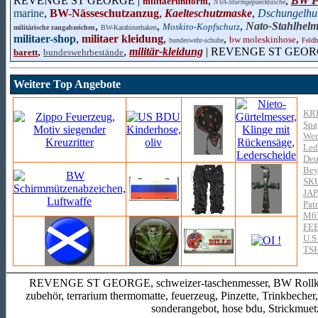
REVENGE ST GEORGE |
,
,
BW P
militaeruniform
NVA-Sturmgepaecktasche
marine
,
BW-Nässeschutzanzug
,
Kaelteschutzmaske
,
Dschungelhu
,
,
,
Nato-Stahlhel
Moskito-Kopfschutz
militärische rangabzeichen
BW-Karabinerhaken
militaer-shop
,
militaer kleidung
,
,
,
bw moleskinhose
bundeswehr-schuhe
Feldh
,
,
militär-kleidung
| REVENGE ST GEO
barett
bundeswehrbestände
Weitere Top Angebote
KR
Spa
Wen
Led
Deu
Bey
SK
JA
Pat
M65
FE
U.S
TS
REVENGE ST GEORGE, schweizer-taschenmesser, BW Rollkragen
zubehör, terrarium thermomatte, feuerzeug, Pinzette, Trinkbech
sonderangebot, hose bdu, Strickmuetz