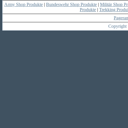
Army Shop Produkte
|
Bundeswehr Shop Produkte
|
Militär Shop P
Produkte
|
Trekking Produ
Pagera
Copyright