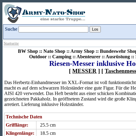
Suche
Startseite
BW Shop :: Nato Shop :: Army Shop :: Bundeswehr Shop 
Outdoor :: Camping :: Abenteurer :: Ausrüstung :
Riesen-Messer inklusive Ho
[
MESSER
] [
Taschenmess
Das Herbertz-Einhandmesser im XXL-Format ist voll funktionstüchti
macht es auf dem schwarzen Holzständer eine gute Figur. Für die He
AISI 420 verwendet. Das Heft besteht aus einer schicken Kombinati
gezeichneten Pakkaholz. In geöffnetem Zustand wird die große Kli
arretiert. Lieferung inklusive Holzständer.
Technische Daten
Grifflänge:
25.5 cm
Klingenlänge:
18.5 cm