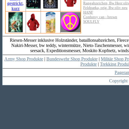
Rangabzeichen, Bw Heer oliv/
Feldparka, orig. Bw oliv neu
HANF
Corduroy cap - brown
SOULFLY
Riesen-Messer inklusive Holzständer, bataillonsabzeichen, Flee
Nakiri-Messer, bw teddy, wintermütze, Nieto-Taschenmesser, wi
seesack, Expeditionsmesser, Moskito Kopfnetz, windsh
Army Shop Produkte
|
Bundeswehr Shop Produkte
|
Militär Shop P
Produkte
|
Trekking Produ
Pagera
Copyright