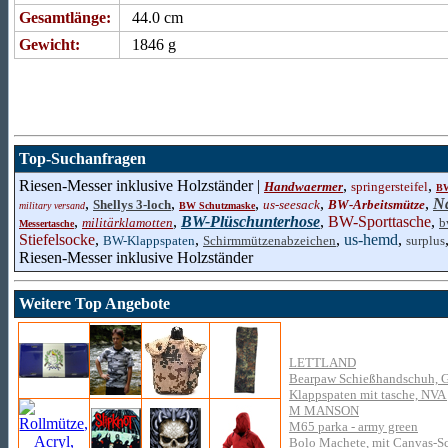
Gesamtlänge:
44.0 cm
Gewicht:
1846 g
Top-Suchanfragen
Riesen-Messer inklusive Holzständer |
,
,
Handwaermer
springersteifel
BW
,
,
,
,
,
Na
Shellys 3-loch
us-seesack
BW-Arbeitsmütze
military versand
BW Schutzmaske
,
,
BW-Plüschunterhose
,
BW-Sporttasche
,
militärklamotten
b
Messertasche
Stiefelsocke
,
,
,
us-hemd
,
BW-Klappspaten
Schirmmützenabzeichen
surplus
Riesen-Messer inklusive Holzständer
Weitere Top Angebote
LETTLAND
Bearpaw Schießhandschuh, 
Klappspaten mit tasche, NVA
M MANSON
M65 parka - army green
Bolo Machete, mit Canvas-S