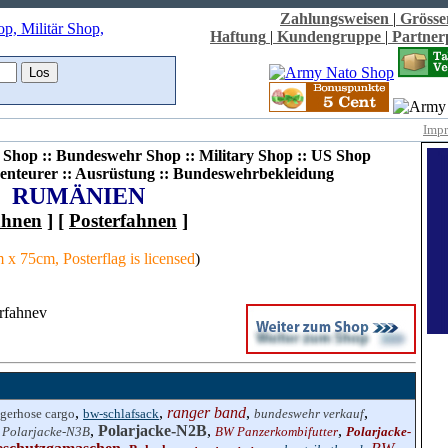
Zahlungsweisen
|
Grösse
Haftung
|
Kundengruppe
|
Partne
Imp
Shop :: Bundeswehr Shop :: Military Shop :: US Shop
enteurer :: Ausrüstung :: Bundeswehrbekleidung
RUMÄNIEN
hnen
] [
Posterfahnen
]
 x 75cm, Posterflag is licensed
)
erfahnev
,
,
ranger band
,
,
ngerhose cargo
bw-schlafsack
bundeswehr verkauf
,
,
Polarjacke-N2B
,
,
Polarjacke-N3B
BW Panzerkombifutter
Polarjacke-