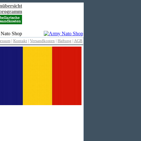
nübersicht
rprogramm
ressum
|
Kontakt
|
Versandkosten
|
Haftung
|
AGB