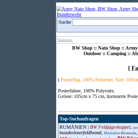
Suche
Startseite
BW Shop :: Nato Shop :: Army 
Outdoor :: Camping :: Ab
[
Fa
(
Posterflag, 100% Polyester, Size: 105cm
Posterfahne, 100% Polyester,
Grösse: 105cm x 75 cm, lizensierte Post
Top-Suchanfragen
RUMÄNIEN |
BW Feldjägerkoppel
,
ra
bundesheerfeldhemd
,
Moleskin-Bermuda