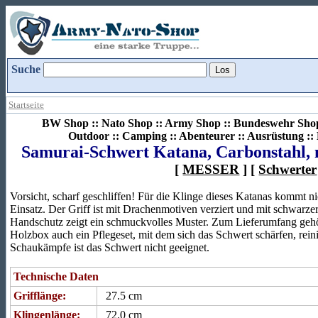
Suche
Startseite
BW Shop :: Nato Shop :: Army Shop :: Bundeswehr Shop 
Outdoor :: Camping :: Abenteurer :: Ausrüstung :
Samurai-Schwert Katana, Carbonstahl, m
[
MESSER
] [
Schwerter
Vorsicht, scharf geschliffen! Für die Klinge dieses Katanas kommt ni
Einsatz. Der Griff ist mit Drachenmotiven verziert und mit schwarze
Handschutz zeigt ein schmuckvolles Muster. Zum Lieferumfang gehö
Holzbox auch ein Pflegeset, mit dem sich das Schwert schärfen, reini
Schaukämpfe ist das Schwert nicht geeignet.
Technische Daten
Grifflänge:
27.5 cm
Klingenlänge:
72.0 cm