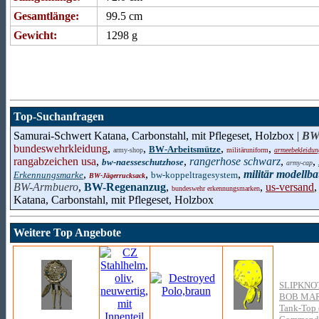
Gesamtlänge:
99.5 cm
Gewicht:
1298 g
Top-Suchanfragen
Samurai-Schwert Katana, Carbonstahl, mit Pflegeset, Holzbox |
BW-
bundeswehrkleidung
,
,
,
,
BW-Arbeitsmütze
army-shop
militäruniform
armeebekleidun
rangabzeichen usa
,
,
rangerhose schwarz
,
,
bw-naesseschutzhose
army-cap
,
,
,
militär modellb
Erkennungsmarke
bw-koppeltragesystem
BW-Jägerrucksack
BW-Armbuero
,
BW-Regenanzug
,
,
us-versand
bundeswehr erkennungsmarken
Katana, Carbonstahl, mit Pflegeset, Holzbox
Weitere Top Angebote
SLIPKNO
BOB MA
Tank-Top 