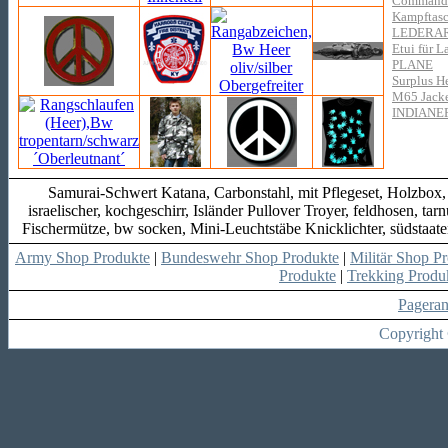
Commando 
Kampftasch
LEDERA
Etui für L
PLANE
Surplus H
M65 Jacke
INDIANE
Samurai-Schwert Katana, Carbonstahl, mit Pflegeset, Holzbox,
israelischer, kochgeschirr, Isländer Pullover Troyer, feldhosen, ta
Fischermütze, bw socken, Mini-Leuchtstäbe Knicklichter, südstaat
Army Shop Produkte
|
Bundeswehr Shop Produkte
|
Militär Shop P
Produkte
|
Trekking Produ
Pagera
Copyright