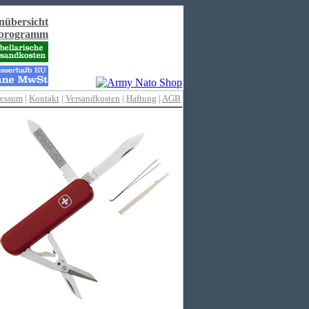
nübersicht
rprogramm
ressum
|
Kontakt
|
Versandkosten
|
Haftung
|
AGB