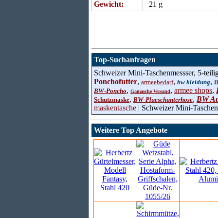
Gewicht:
21 g
Top-Suchanfragen
Schweizer Mini-Taschenmessser, 5-teilig
Ponchofutter
,
,
,
armeebedarf
bw kleidung
B
,
,
armee shops
,
BW-Poncho
Gamasche Versand
,
,
BW Au
Schutzmaske
BW-Plueschunterhose
maskentasche
| Schweizer Mini-Taschenm
Weitere Top Angebote