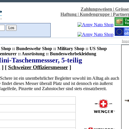
Zahlungsweisen
|
Grösse
Haftung
|
Kundengruppe
|
Partne
Imp
Shop :: Bundeswehr Shop :: Military Shop :: US Shop
enteurer :: Ausrüstung :: Bundeswehrbekleidung
ni-Taschenmessser, 5-teilig
R
] [
Schweizer Offiziersmesser
]
chere ist ein unentbehrlicher Begleiter sowohl im Alltag als auch
indet dieses Messer überall Platz und ist dennoch ein äußerst
gelfeile, Pinzette und Zahnstocher sind stets einsatzbereit.