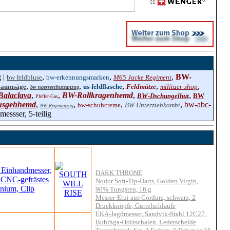
 |
,
,
,
BW-
bw feldbluse
bw-erkennungsmarken
M65 Jacke Regiment
,
,
,
,
,
aumsäge
us-feldflasche
Feldmütze
militaer-shop
bw-naesseschutzanzug
Balaclava
,
,
BW-Rollkragenhemd
,
,
BW-Dschungelhut
BW
Pfeffer-Gas
sgehhemd
,
,
,
,
bw-abc-
bw-schuhcreme
BW Unterziehkombi
BW-Regenanzug
essser, 5-teilig
DARK THRONE
Nodor Soft-Tip-Darts, Golden Virgin,
90% Tungsten, 16 g
Messer-Etui aus Cordura, schwarz, 2
Druckknöpfe, Gürtelschlaufe
EKA-Jagdmesser, Sandvik-Stahl 12C27,
Bubinga-Holzschalen, Lederscheide