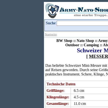
Suche
Startseite
BW Shop :: Nato Shop :: Army 
Outdoor :: Camping :: Ab
Schweizer Mi
[
MESSE
Das beliebte Schweizer Mini-Messer mit S
auf Reisen geworden. Durch seine Größe f
praktisches Instrument. Schere, Klinge, Na
Technische Daten
Grifflänge:
6.5 cm
Klingenlänge:
4.5 cm
Gesamtlänge:
11.0 cm