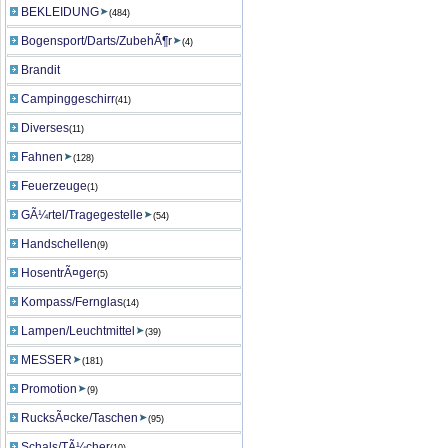
BEKLEIDUNG
(484)
Bogensport/Darts/ZubehÃ¶r
(4)
Brandit
Campinggeschirr
(41)
Diverses
(11)
Fahnen
(128)
Feuerzeuge
(1)
GÃ¼rtel/Tragegestelle
(54)
Handschellen
(9)
HosentrÃ¤ger
(5)
Kompass/Fernglas
(14)
Lampen/Leuchtmittel
(39)
MESSER
(181)
Promotion
(9)
RucksÃ¤cke/Taschen
(95)
Schals/TÃ¼cher