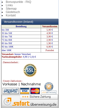
Bonuspunkte - FAQ
Links
Sitemap
Gästebuch
Kontakt
Versandkosten (Inland)
Bestellung
Versandkosten
bis 35€
5,90
€
35 bis 55€
4,90
€
55 bis 75€
3,90
€
75 bis 85€
2,90
€
85 bis 95€
1,90
€
95 bis 100€
0,90
€
über 100€
Portofrei
Versandart:
Immer Versichert
Nachnahmegebühr:
4,90 (+2,0)
€
::Datensicherheit::
::Unsere Zahlweisen::