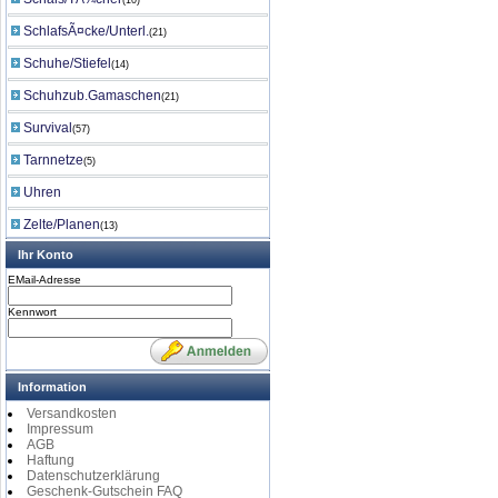
(10)
SchlafsÃ¤cke/Unterl.
(21)
Schuhe/Stiefel
(14)
Schuhzub.Gamaschen
(21)
Survival
(57)
Tarnnetze
(5)
Uhren
Zelte/Planen
(13)
Ihr Konto
EMail-Adresse
Kennwort
Information
Versandkosten
Impressum
AGB
Haftung
Datenschutzerklärung
Geschenk-Gutschein FAQ