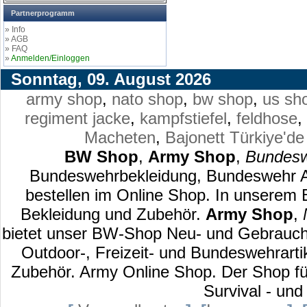
Partnerprogramm
» Info
» AGB
» FAQ
»
Anmelden/Einloggen
Sonntag, 09. August 2026
army shop
,
nato shop
,
bw shop
,
us sh
regiment jacke
,
kampfstiefel
,
feldhose
,
Macheten
,
Bajonett
Türkiye'de
BW Shop
,
Army Shop
,
Bundesw
Bundeswehrbekleidung, Bundeswehr Au
bestellen im Online Shop. In unserem
Bekleidung und Zubehör.
Army Shop
,
bietet unser BW-Shop Neu- und Gebraucht
Outdoor-, Freizeit- und Bundeswehrart
Zubehör. Army Online Shop. Der Shop für
Survival - und