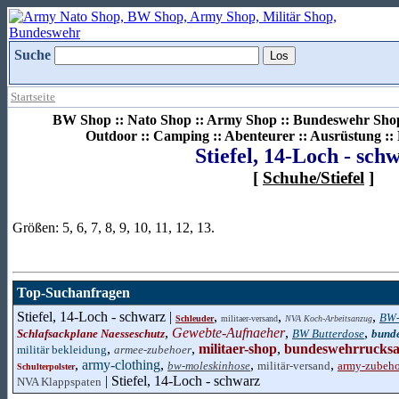
Suche
Startseite
BW Shop :: Nato Shop :: Army Shop :: Bundeswehr Shop 
Outdoor :: Camping :: Abenteurer :: Ausrüstung :
Stiefel, 14-Loch - sch
[
Schuhe/Stiefel
]
Größen: 5, 6, 7, 8, 9, 10, 11, 12, 13.
Top-Suchanfragen
Stiefel, 14-Loch - schwarz |
,
,
,
BW-
Schleuder
militaer-versand
NVA Koch-Arbeitsanzug
,
Gewebte-Aufnaeher
,
,
Schlafsackplane Naesseschutz
BW Butterdose
bund
,
,
militaer-shop
,
bundeswehrrucks
militär bekleidung
armee-zubehoer
,
army-clothing
,
,
,
bw-moleskinhose
militär-versand
army-zubeho
Schulterpolster
| Stiefel, 14-Loch - schwarz
NVA Klappspaten