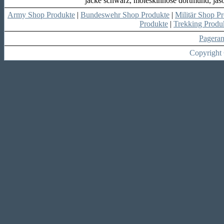
jacke schwarz, moleskinhose dortmund, jason
Army Shop Produkte
|
Bundeswehr Shop Produkte
|
Militär Shop P
Produkte
|
Trekking Produ
Pagera
Copyright