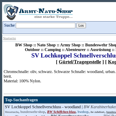
Suche
Startseite
BW Shop :: Nato Shop :: Army Shop :: Bundeswehr Shop 
Outdoor :: Camping :: Abenteurer :: Ausrüstung :
SV Lochkoppel Schnellverschlu
[
Gürtel/Tragegestelle
] [
Kop
Chromschnalle: oliv, schwarz. Schwarze Schnalle: woodland, urban.
breit.
Material: 100% Nylon.
Top-Suchanfragen
SV Lochkoppel Schnellverschluss - woodland |
BW Karabinerhake
,
,
,
,
,
bundeswehr-shop
BW Schiffchen blau
bwshop
Messertasche
bw zubehoer
bundesw