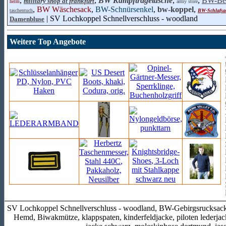
,
,
BW Kampftragetasche
,
,
BW-Be
military shop at frankfurt
helm
army store
,
BW Wäschesack
,
BW-Schnürsenkel
,
bw-koppel
,
taschentuch
BW-Schlafsa
| SV Lochkoppel Schnellverschluss - woodland
Damenbluse
Weitere Top Angebote
SV Lochkoppel Schnellverschluss - woodland, BW-Gebirgsrucksack, 
Hemd, Biwakmütze, klappspaten, kinderfeldjacke, piloten lederja