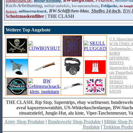
maskentasche
,
,
BW-Bergschuh
,
Feldhsoe
,
militär-kleidung
militaer-a
Koch-Arbeitsanzug
,
,
,
,
militär-zubehör
bw-naesseschutz
Feldjacke
bw kampft
,
,
BW-Schiffchen-blau
,
Shellys 14-loch
,
BW-H
militaerrucksack
Rucksack
Schutzmaskenfilter
| THE CLASH
Weitere Top Angebote
U.S. Abzeic
SCHLÜSSEL
Uniformjacke, 
KORN
OFFSPRING
MISFITS
Japanisches Ko
cm, Pappelhol
RAINBOW
NEB023
STORMTROOP
SATAN
THE CLASH, Rip Stop, Superstrips, ebay wurfmesser, bundeswehr
aveal kapuzensweatshirt, US-Winkeltaschenlampe, BW-Stacheld
einsatzstiefel, Jungle-Hut, alu kiste, Viper-Taschenmesser
Army Shop Produkte
|
Bundeswehr Shop Produkte
|
Militär Shop P
Produkte
|
Trekking Produ