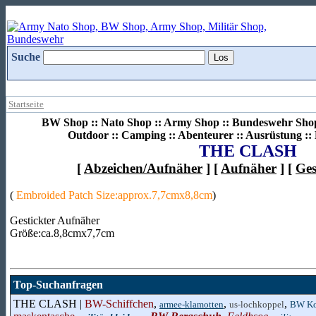
Suche
Startseite
BW Shop :: Nato Shop :: Army Shop :: Bundeswehr Shop 
Outdoor :: Camping :: Abenteurer :: Ausrüstung :
THE CLASH
[
Abzeichen/Aufnäher
] [
Aufnäher
] [
Ges
(
Embroided Patch Size:approx.7,7cmx8,8cm
)
Gestickter Aufnäher
Größe:ca.8,8cmx7,7cm
Top-Suchanfragen
THE CLASH |
BW-Schiffchen
,
,
,
armee-klamotten
us-lochkoppel
BW Ko