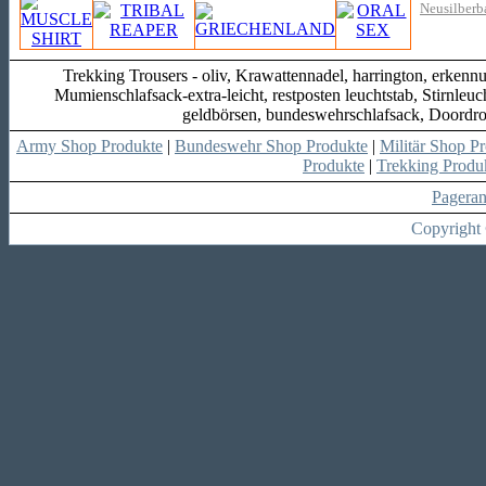
Neusilberb
Trekking Trousers - oliv, Krawattennadel, harrington, erkenn
Mumienschlafsack-extra-leicht, restposten leuchtstab, Stirnleu
geldbörsen, bundeswehrschlafsack, Doordro
Army Shop Produkte
|
Bundeswehr Shop Produkte
|
Militär Shop P
Produkte
|
Trekking Produ
Pagera
Copyright