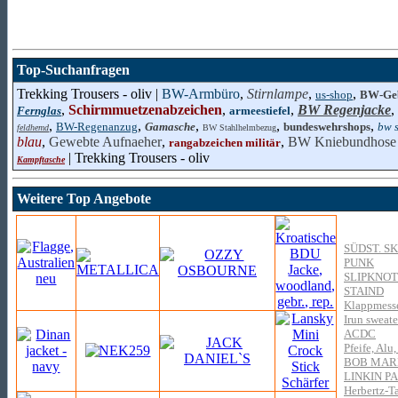
Top-Suchanfragen
Trekking Trousers - oliv |
BW-Armbüro
,
Stirnlampe
,
,
us-shop
BW-Geb
,
Schirmmuetzenabzeichen
,
,
BW Regenjacke
,
Fernglas
armeestiefel
,
,
,
,
,
BW-Regenanzug
Gamasche
bundeswehrshops
bw 
feldhemd
BW Stahlhelmbezug
blau
,
Gewebte Aufnaeher
,
,
BW Kniebundhose 
rangabzeichen militär
| Trekking Trousers - oliv
Kampftasche
Weitere Top Angebote
SÜDST. S
PUNK
SLIPKNOT
STAIND
Klappmesse
Irun sweate
ACDC
Pfeife, Alu
BOB MAR
LINKIN P
Herbertz-T