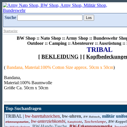
Suche
Startseite
BW Shop :: Nato Shop :: Army Shop :: Bundeswehr Shop 
Outdoor :: Camping :: Abenteurer :: Ausrüstung :
TRIBAL
[
BEKLEIDUNG
] [
Kopfbedeckunge
(
Bandana, Material:100% Cotton Size approx. 50cm x 50cm
)
Bandana,
Material:100% Baumwolle
Größe Ca. 50cm x 50cm
Top-Suchanfragen
TRIBAL |
bw-barettabzeichen
,
bw-uhren
,
,
militär unif
BW Halstuch
,
bw-unterziehkombi
,
,
,
Taschenlampe
BW-Koppell
erkennungsmarken
Kampfstiefel
,
BW-Handy-Tasche
,
BW-Erkennungsmarke
,
bw-tank
bw feldjacke flecktarn