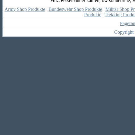
Fuß-/Fesselbänder kaufen, bw sonnebrille
Army Shop Produkte
|
Bundeswehr Shop Produkte
|
Militär Shop P
Produkte
|
Trekking Produ
Pagera
Copyright