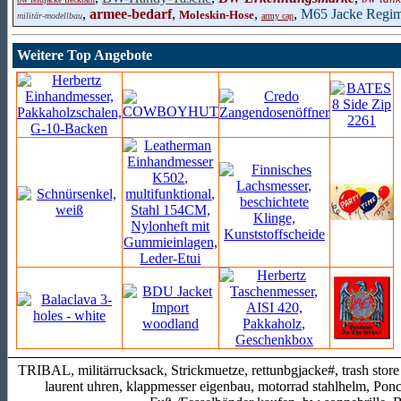
,
armee-bedarf
,
,
,
M65 Jacke Regim
Moleskin-Hose
militär-modellbau
army cap
Weitere Top Angebote
TRIBAL, militärrucksack, Strickmuetze, rettunbgjacke#, trash store 
laurent uhren, klappmesser eigenbau, motorrad stahlhelm, Po