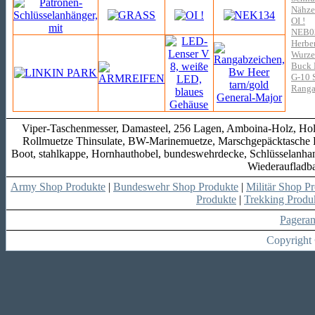
Nähze
OI !
NEB0
Herber
Wurze
Buck 
G-10 S
Ranga
Viper-Taschenmesser, Damasteel, 256 Lagen, Amboina-Holz, Holzsc
Rollmuetze Thinsulate, BW-Marinemuetze, Marschgepäcktasche Falt
Boot, stahlkappe, Hornhauthobel, bundeswehrdecke, Schlüsselanhang
Wiederaufladb
Army Shop Produkte
|
Bundeswehr Shop Produkte
|
Militär Shop P
Produkte
|
Trekking Produ
Pagera
Copyright