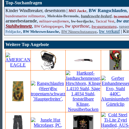
Top-Suchanfragen
Kinder Windbreaker, desertstorm |
,
BW Rangschlaufen
,
M65 Jacke
,
,
,
bundesmarine rollmuetze
Moleskin-Bermuda
bundeswehr-bedarf
bw-regenjac
armeebestaende
,
,
,
,
bw au
militaer-uniformen
bw-bordjacke
Tacical Vest
Stahlhelmnetz
,
,
bw sporthose
,
,
BW Gebirgsjaeger
bw-ausruestung
range
,
,
,
bw verkauf
| Ki
Feldjacke
BW Mehrzwecktasche
BW Nässeschutzanzug
Weitere Top Angebote