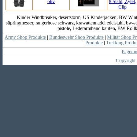
Kinder Windbreaker, desertstorm, US Kinderjacken, BW Wi
süpringmesser, rangerhose schwarz, krawattennadel edelstahl, bw-st
pistole, Lederarmband kaufen, BW-Rollkr
Army Shop Produkte
|
Bundeswehr Shop Produkte
|
Militär Shop P
Produkte
|
Trekking Produ
Pagera
Copyright