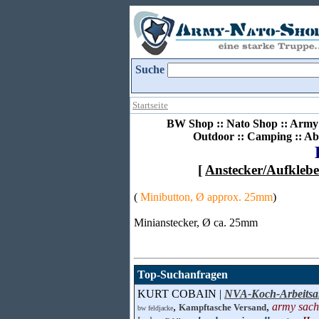
Suche
Startseite
BW Shop :: Nato Shop :: Army 
Outdoor :: Camping :: Ab
[
Anstecker/Aufklebe
(
Minibutton, Ø approx. 25mm
)
Minianstecker, Ø ca. 25mm
Top-Suchanfragen
KURT COBAIN |
NVA-Koch-Arbeitsa
,
,
army sac
Kampftasche Versand
bw feldjacke