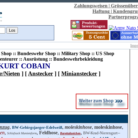
Zahlungsweisen
|
Grössenüber
Haftung
|
Kundengru
Partnerprog
Imp
Shop :: Bundeswehr Shop :: Military Shop :: US Shop
enteurer :: Ausrüstung :: Bundeswehrbekleidung
KURT COBAIN
r/Nieten
] [
Anstecker
] [
Minianstecker
]
nzug
,
,
moleskinhose
,
moleskinhose
,
BW-Gebirgsjaeger-Edelweiß
hen
,
,
Feldhose
,
,
BW-Krad-Nierengurt--
Schlafsack Mumienform
Barettabzeichen