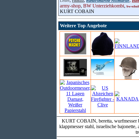
,
,
,
Leder
bundesmarine rollmuetze
Han
Feldhose
army-shop
,
BW Unterziehkombi
,
bw-schu
KURT COBAIN
Weitere Top Angebote
KURT COBAIN, beretta, wurfmesser brau
klappmesser stahl, israelische bajonette,
t