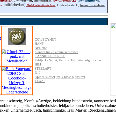
,
,
,
,
,
dmesser
army-sachen
bw-pilotenjacke
bw-feldflasche
armeebestaende
,
militärbedarf
,
,
,
|
Feldessbesteck
bw-moleskinhose
he
BW-Schweißer-Handschuhe
COWBOYHUT
HANF
NEK262
Ständer für 2 Samuraischwerter
CANNIBAL CORPSE
Feldjacke Scout, Kapuze, Fellfutter, night camo
HIM
STEELART
D12
Opinel-Messer, rot, Grösse 8, rostfrei
TEXAS
nschweig, Kombis/Anzüge, bekleidung bundeswehr, tarnnetze berlin, vet
 arnbinde mp, polizei schulterholster, feldjacke bundesheer, Universalme
rekker, Unterhemd-Plüsch, tarnschminke, Trail Master, Rueckenaufnaeh