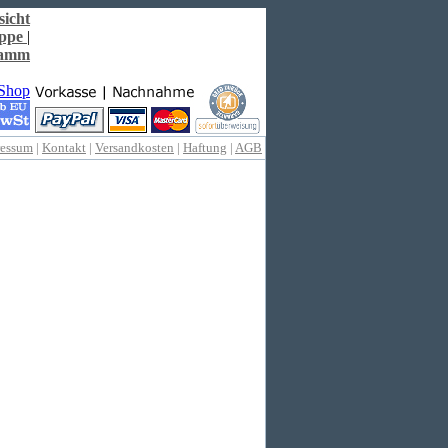
sicht
ppe
|
ramm
ressum
|
Kontakt
|
Versandkosten
|
Haftung
|
AGB