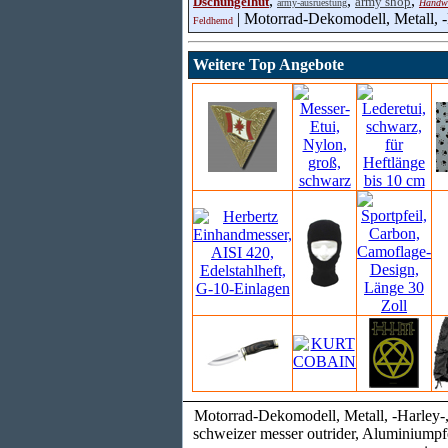
,
,
,
Dschungelhut
army shop
army-ausruestung
Handw
| Motorrad-Dekomodell, Metall, -
Feldhemd
Weitere Top Angebote
Motorrad-Dekomodell, Metall, -Harley-,
schweizer messer outrider, Aluminiump