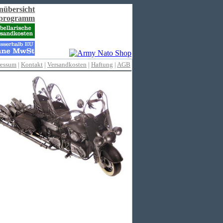
nübersicht
rprogramm
ressum
|
Kontakt
|
Versandkosten
|
Haftung
|
AGB