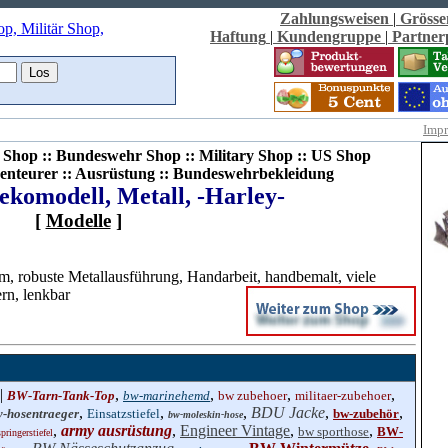
Zahlungsweisen
|
Grösse
Haftung
|
Kundengruppe
|
Partne
Imp
Shop :: Bundeswehr Shop :: Military Shop :: US Shop
enteurer :: Ausrüstung :: Bundeswehrbekleidung
komodell, Metall, -Harley-
[
Modelle
]
m, robuste Metallausführung, Handarbeit, handbemalt, viele
ern, lenkbar
 |
,
,
,
,
BW-Tarn-Tank-Top
bw-marinehemd
bw zubehoer
militaer-zubehoer
,
,
,
BDU Jacke
,
,
-hosentraeger
Einsatzstiefel
bw-zubehör
bw-moleskin-hose
,
army ausrüstung
,
Engineer Vintage
,
,
bw sporthose
BW-
ringerstiefel