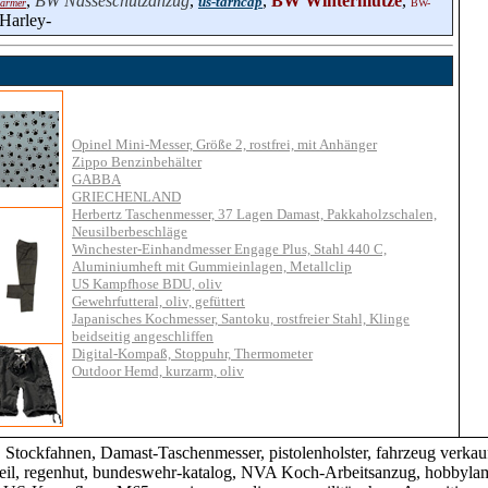
,
BW Nässeschutzanzug
,
,
BW Wintermütze
,
us-tarncap
ärmer
BW-
Harley-
Opinel Mini-Messer, Größe 2, rostfrei, mit Anhänger
Zippo Benzinbehälter
GABBA
GRIECHENLAND
Herbertz Taschenmesser, 37 Lagen Damast, Pakkaholzschalen,
Neusilberbeschläge
Winchester-Einhandmesser Engage Plus, Stahl 440 C,
Aluminiumheft mit Gummieinlagen, Metallclip
US Kampfhose BDU, oliv
Gewehrfutteral, oliv, gefüttert
Japanisches Kochmesser, Santoku, rostfreier Stahl, Klinge
beidseitig angeschliffen
Digital-Kompaß, Stoppuhr, Thermometer
Outdoor Hemd, kurzarm, oliv
 Stockfahnen, Damast-Taschenmesser, pistolenholster, fahrzeug verkau
feil, regenhut, bundeswehr-katalog, NVA Koch-Arbeitsanzug, hobbyla