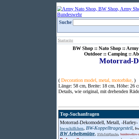
Suche
Startseite
BW Shop :: Nato Shop :: Army 
Outdoor :: Camping :: Ab
Motorrad-De
(
Decoration model, metal, motorbike,
)
Länge: 58 cm, Breite: 18 cm, Höhe: 26 c
Details, wie original, mit drehenden Räd
Top-Suchanfragen
Motorrad-Dekomodell, Metall, -Harley-
,
BW-Koppelltragegestell
,
bw-schiffchen
bw
BW Arbeitsmütze
,
,
NVA-Feldflasche
bundeswehrw-sp