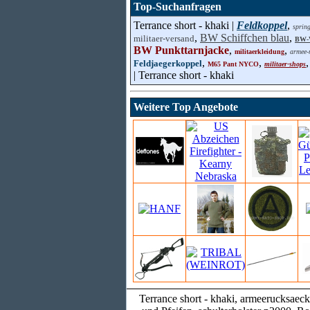
Top-Suchanfragen
Terrance short - khaki |
Feldkoppel
,
sprin
,
BW Schiffchen blau
,
militaer-versand
BW-W
BW Punkttarnjacke
,
,
militaerkleidung
armee-
,
,
Feldjaegerkoppel
M65 Pant NYCO
militaer-shops
| Terrance short - khaki
Weitere Top Angebote
Terrance short - khaki, armeerucksaec