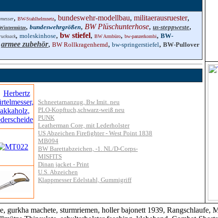
,
,
bundeswehr-modellbau
,
militaerausruester
,
gmesser
BW-Stahlhelmnetz
,
,
BW Plüschunterhose
,
,
bundeswehrgrößen
us-steppweste
intermütze
,
,
bw stiefel
,
,
,
moleskinhose
BW-
rucksack
BW Armbüro
bw-panzerkombi
,
armee zubehör
,
,
,
BW Rollkragenhemd
bw-springerstiefel
BW-Pullover
Schneetarnanzug, Bw Imit. neu
PLO-Kopftuch,schwarz-weiß neu
PUNK
Leatherman Core, mit Lederholster
US Abzeichen Firefighter - West Point 1838
MB094
BW Barettabzeichen, -1. NL/D-Corps-
MISFITS
Dinan jacket - Print
U.S. Abzeichen
Klappmesser Edelstahl, Gummigriff
ke, gurkha machete, sturmriemen, holler bajonett 1939, Rangschlaufe,