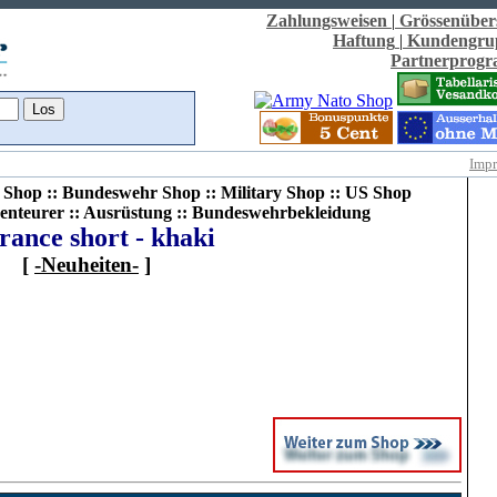
Zahlungsweisen
|
Grössenüber
Haftung
|
Kundengru
Partnerprog
Imp
Shop :: Bundeswehr Shop :: Military Shop :: US Shop
enteurer :: Ausrüstung :: Bundeswehrbekleidung
rance short - khaki
[
-Neuheiten-
]