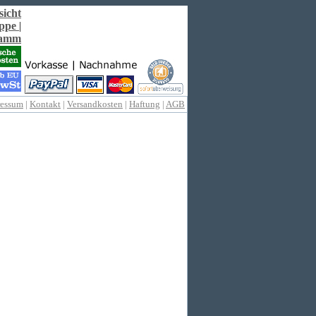
sicht
ppe
|
ramm
ressum
|
Kontakt
|
Versandkosten
|
Haftung
|
AGB