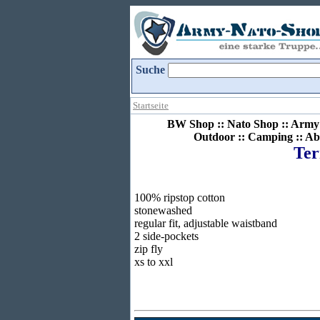
Suche
Startseite
BW Shop :: Nato Shop :: Army 
Outdoor :: Camping :: Ab
Ter
100% ripstop cotton
stonewashed
regular fit, adjustable waistband
2 side-pockets
zip fly
xs to xxl