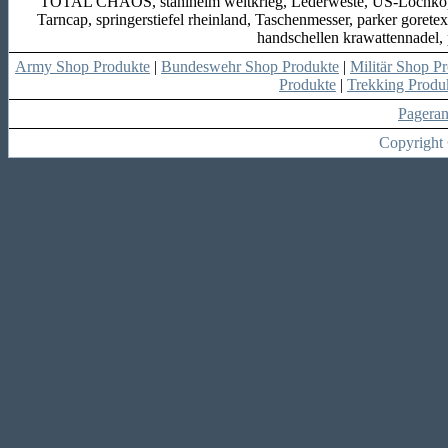
TOTAL CHAOS, stahlhelm weltkrieg, Lederweste, US-Lochkoppel
Tarncap, springerstiefel rheinland, Taschenmesser, parker goret
handschellen krawattennade
Army Shop Produkte
|
Bundeswehr Shop Produkte
|
Militär Shop P
Produkte
|
Trekking Produ
Pagera
Copyright