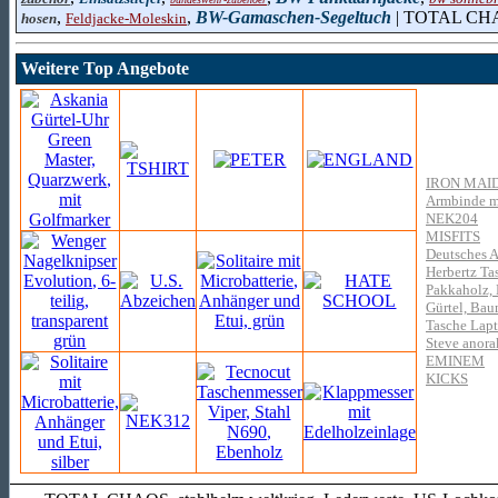
,
,
BW-Gamaschen-Segeltuch
| TOTAL CH
hosen
Feldjacke-Moleskin
Weitere Top Angebote
IRON MAI
Armbinde m
NEK204
MISFITS
Deutsches A
Herbertz Ta
Pakkaholz,
Gürtel, Bau
Tasche Lapt
Steve anora
EMINEM
KICKS