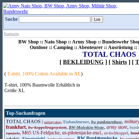
Suche
Startseite
BW Shop :: Nato Shop :: Army Shop :: Bundeswehr Shop 
Outdoor :: Camping :: Abenteurer :: Ausrüstung :
TOTAL CHAOS
[
BEKLEIDUNG
] [
Shirts
] [
T
(
T-shirt, 100% Cotton Available in XL
)
T-shirt, 100% Baumwolle Erhältlich in
Größe XL
Top-Suchanfragen
TOTAL CHAOS |
,
,
,
militar
Einhandmesser
bw punkttarnhose
military-shop
frankfurt
,
,
,
army store
,
bw-koppeltragesystem
BW-Moleskin-Weste
bund
,
M65 US-Feldjacke
,
us-pilotenjacke-ma1
,
,
us-lochkoppel
bund
regenjacke
,
,
,
BW Punkttarnjacke
,
zubehör
Einsatzstiefel
bw sonnebr
bundeswehr-zubehoer