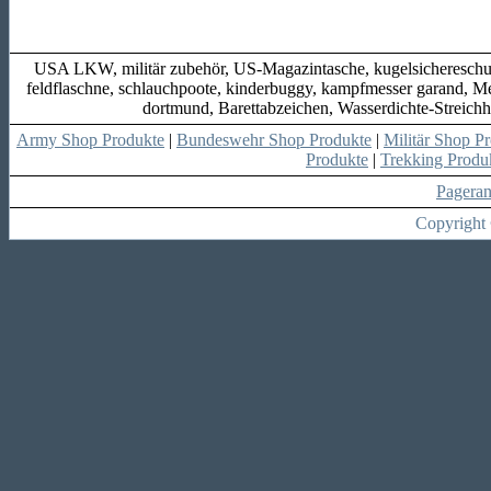
USA LKW, militär zubehör, US-Magazintasche, kugelsichereschu
feldflaschne, schlauchpoote, kinderbuggy, kampfmesser garand, Merc
dortmund, Barettabzeichen, Wasserdichte-Streich
Army Shop Produkte
|
Bundeswehr Shop Produkte
|
Militär Shop P
Produkte
|
Trekking Produ
Pagera
Copyright