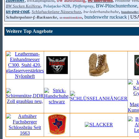
zubehoer
,
,
bw ausrüstung
,
,
bw unterhemd
Feldhose Ver
BW-Kampftragetasche
,
,
,
BW-Plüschunterhose
BW Socken Keilferse
Polarjacke-N2B
Pfefferspray
us-pea-coat
,
,
,
Schlafsackplane Nässeschutz
bw-lederhandschuhe
bundeswehr-
,
,
bundeswehr rucksack
| US
Schulterpolster-f.-Rucksaecke
us-munitionskiste
Weitere Top Angebote