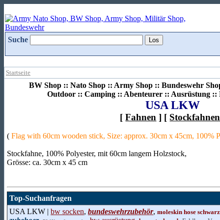
Suche
Startseite
BW Shop :: Nato Shop :: Army Shop :: Bundeswehr Shop 
Outdoor :: Camping :: Abenteurer :: Ausrüstung :
USA LKW
[
Fahnen
] [
Stockfahne
(
Flag with 60cm wooden stick, Size: approx. 30cm x 45cm, 100% P
Stockfahne, 100% Polyester, mit 60cm langem Holzstock,
Grösse: ca. 30cm x 45 cm
Top-Suchanfragen
USA LKW |
bw socken
,
bundeswehrzubehör
,
moleskin hose schwarz