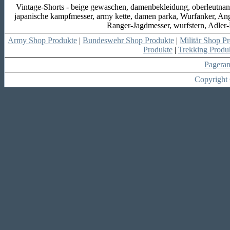
Vintage-Shorts - beige gewaschen, damenbekleidung, oberleutnant
japanische kampfmesser, army kette, damen parka, Wurfanker, Ang
Ranger-Jagdmesser, wurfstern, Adler-
Army Shop Produkte
|
Bundeswehr Shop Produkte
|
Militär Shop P
Produkte
|
Trekking Produ
Pagera
Copyright