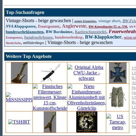
Top-Suchanfragen
Vintage-Shorts - beige gewaschen |
,
,
vintage short
BW-Fel
armee klamotten
,
,
Anglerweste
,
,
NVA Klappspaten
Ersatzgummi
us-t
BW-Koppeltasche-TL-u.-TM
,
,
,
Feuerwehrab
bundeswehrklamotten
BW Bordmütze
Kaelteschutzstiefel
,
,
,
BW-Klappkocher
,
bundewehrhosen
bundeswehrshop
Ersatzgummi
militär-s
,
| Vintage-Shorts - beige gewaschen
militärshops
Handschuhe
Weitere Top Angebote
US
L
R
A
Ho
Ou
US
Ri
L
Bu
Fl
US
Ha