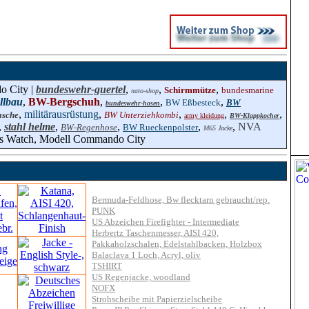
o City |
bundeswehr-guertel
,
,
,
Schirmmütze
bundesmarine
nato-shop
llbau
,
BW-Bergschuh
,
,
,
BW Eßbesteck
BW
bundeswehr-hosen
,
militärausrüstung
,
,
,
,
sche
BW Unterziehkombi
army kleidung
BW-Klappkocher
,
stahl helme
,
,
,
,
NVA
BW-Regenhose
BW Rueckenpolster
M65 Jacke
s Watch, Modell Commando City
Bermuda-Feldhose, Bw flecktarn gebraucht/rep.
PUNK
US Abzeichen Firefighter - Intermediate
Herbertz Taschenmesser, AISI 420,
Pakkaholzschalen, Edelstahlbacken, Holzbox
Balaclava 1 Loch, Acryl, oliv
TSHIRT
US Regenjacke, woodland
NOFX
Strohscheibe mit Papierzielscheibe