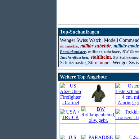
Top-Suchanfragen
Wenger Swiss Watch, Modell Command
,
militär zubehör
,
militär-mode
rollmuetze
,
,
Benzinkanister
militaer-zubehoer
BW Gama
,
stahlhelm
,
Taschenflaschen
BW Stahlhelmnetz
Schutzmaske
,
Stirnlampe
| Wenger Swis
Weitere Top Angebote