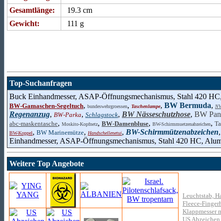
Gesamtlänge:
19.3 cm
Gewicht:
111 g
Top-Suchanfragen
Buck Einhandmesser, ASAP-Öffnungsmechanismus, Stahl 420 HC,
,
,
,
BW Bermuda
,
BW-Gamaschen-Segeltuch
bundeswehrgroessen
Taschenlampe
NV
Regenanzug
,
,
,
BW Nässeschutzhose
,
BW Panz
BW-Parka
Schlagstock
,
,
,
,
abc-maskentasche
BW-Damenbluse
Ta
Moskito-Kopfnetz
BW-Schirmmuetzenabzeichen
,
,
,
BW-Schirmmützenabzeichen
BW Marinemütze
BW-Koppel
Handschellenetui
Einhandmesser, ASAP-Öffnungsmechanismus, Stahl 420 HC, Alum
Weitere Top Angebote
Leuchtstab, H
Fleece-Finger
Klappmesser m
US Abzeichen 