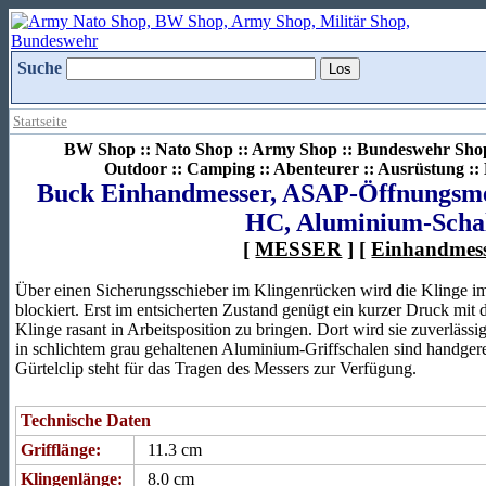
Suche
Startseite
BW Shop :: Nato Shop :: Army Shop :: Bundeswehr Shop 
Outdoor :: Camping :: Abenteurer :: Ausrüstung :
Buck Einhandmesser, ASAP-Öffnungsme
HC, Aluminium-Scha
[
MESSER
] [
Einhandmes
Über einen Sicherungsschieber im Klingenrücken wird die Klinge im
blockiert. Erst im entsicherten Zustand genügt ein kurzer Druck mi
Klinge rasant in Arbeitsposition zu bringen. Dort wird sie zuverlässi
in schlichtem grau gehaltenen Aluminium-Griffschalen sind handgerec
Gürtelclip steht für das Tragen des Messers zur Verfügung.
Technische Daten
Grifflänge:
11.3 cm
Klingenlänge:
8.0 cm