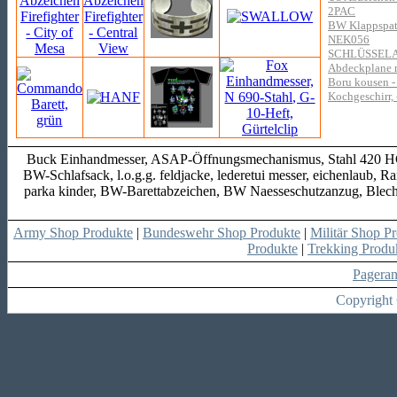
2PAC
BW Klappspate
NEK056
SCHLÜSSEL
Abdeckplane 
Boru kousen -
Kochgeschirr, 
Buck Einhandmesser, ASAP-Öffnungsmechanismus, Stahl 420 HC
BW-Schlafsack, l.o.g.g. feldjacke, lederetui messer, eichenlau
parka kinder, BW-Barettabzeichen, BW Naesseschutzanzug, Blech
Army Shop Produkte
|
Bundeswehr Shop Produkte
|
Militär Shop P
Produkte
|
Trekking Produ
Pagera
Copyright