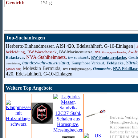
Gewicht:
151 g
Top-Suchanfragen
Herbertz-Einhandmesser, AISI 420, Edelstahlheft, G-10-Einlagen |
,
,
,
,
bekleidung
BW-Waeschesack
BW-Marinemuetze
bw-l
NVA Sturmgepaecktasche
,
NVA-Stahlhelmnetz
,
,
,
Balaclava
bw rucksack
BW-Punkttarnjacke
Gesti
,
bundeswehr-ausrüstung
,
,
,
Stirnl
Kampfhose Verkauf
Feldjacke
ausrüstung
,
Moleskin-Bermuda
,
,
,
Gamasche
NVA-Feldflasc
goretex oliv
BW Feldjägerkoppel
420, Edelstahlheft, G-10-Einlagen
Weitere Top Angebote
Herbertz Verläng
Messingbeschläg
Klappmesser Ein
Herbertz Einhand
LEDERHALSB