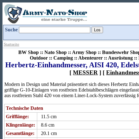
Suche
Startseite
BW Shop :: Nato Shop :: Army Shop :: Bundeswehr Shop 
Outdoor :: Camping :: Abenteurer :: Ausrüstung :
Herbertz-Einhandmesser, AISI 420, Edels
[
MESSER
] [
Einhandmes
Modern in Design und Material präsentiert sich dieses Herbertz Ein
griffige G-10-Einlagen von rostfreien Edelstahlbeschlägen eingefas
aus rostfreiem Stahl 420 von einem Liner-Lock-System zuverlässig fes
Technische Daten
Grifflänge:
11.5 cm
Klingenlänge:
8.6 cm
Gesamtlänge:
20.1 cm