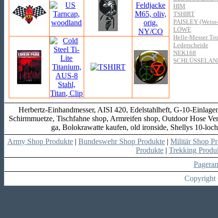
HIM
TSHIRT
PAISLEY (Weiss
LÖWE
Helle-Messer Tro
Lederscheide
NEK168
SCHLÜSSELA
Herbertz-Einhandmesser, AISI 420, Edelstahlheft, G-10-Einlagen
Schirmmuetze, Tischfahne shop, Armreifen shop, Outdoor Hose Ver
ga, Bolokrawatte kaufen, old ironside, Shellys 10-l
Army Shop Produkte
|
Bundeswehr Shop Produkte
|
Militär Shop P
Produkte
|
Trekking Produ
Pagera
Copyright