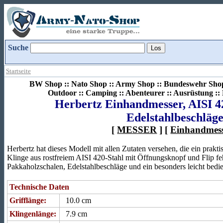
Suche
Startseite
BW Shop :: Nato Shop :: Army Shop :: Bundeswehr Shop 
Outdoor :: Camping :: Abenteurer :: Ausrüstung :
Herbertz Einhandmesser, AISI 4
Edelstahlbeschläg
[
MESSER
] [
Einhandmes
Herbertz hat dieses Modell mit allen Zutaten versehen, die ein pra
Klinge aus rostfreiem AISI 420-Stahl mit Öffnungsknopf und Flip f
Pakkaholzschalen, Edelstahlbeschläge und ein besonders leicht bed
Technische Daten
Grifflänge:
10.0 cm
Klingenlänge:
7.9 cm