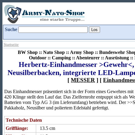
Suche
Startseite
BW Shop :: Nato Shop :: Army Shop :: Bundeswehr Shop 
Outdoor :: Camping :: Abenteurer :: Ausrüstung :
Herbertz-Einhandmesser >Gewehr<, 
Neusilberbacken, integrierte LED-Lampe
[
MESSER
] [
Einhandmes
Das Einhandmesser präsentiert sich in der Form eines Gewehres mit Zi
420 Klinge stellt den Lauf dar. Das Zielfernrohr entpuppt sich als W
Batterien vom Typ AG 3 (im Lieferumfang) betrieben wird. Der >>
Pakkaholz, Neusilber und poliertem Edelstahl gefertigt.
Technische Daten
Grifflänge:
13.5 cm