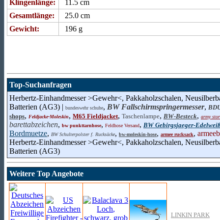
Klingenlänge:
11.5 cm
Gesamtlänge:
25.0 cm
Gewicht:
196 g
Top-Suchanfragen
Herbertz-Einhandmesser >Gewehr<, Pakkaholzschalen, Neusilberba
Batterien (AG3) |
,
BW Fallschirmspringermesser
,
BDU
bundeswehr schuhe
,
,
,
,
,
shops
M65 Fieldjacket
Taschenlampe
BW-Besteck
Feldjacke-Moleskin
army stor
barettabzeichen
,
,
,
BW Gebirgsjaeger-Edelwei
bw punkttarnhose
Feldhose Versand
Bordmuetze
,
,
,
,
armeeb
BW Schulterpolster f. Rucksäcke
bw-moleskin-hose
armee rucksack
Herbertz-Einhandmesser >Gewehr<, Pakkaholzschalen, Neusilberba
Batterien (AG3)
Weitere Top Angebote
LINKIN PARK