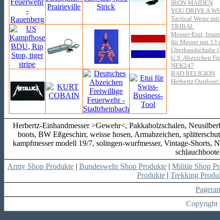
IRON MAIDEN
YOU DRIVE A W
Tactical Weste mit
TRIBAL
Messer-Etui, braun
für Messer mit 13
Überhandschuhe (3
U.S. Abzeichen Fire
NEK247
BAD RELIGION
Herbertz Outdoor/
Herbertz-Einhandmesser >Gewehr<, Pakkaholzschalen, Neusilberba
boots, BW Eßgeschirr, weisse hosen, Armabzeichen, splitterschu
kampfmesser modell 19/7, solingen-wurfmesser, Vintage-Shorts, Ni
schlauchboote
Army Shop Produkte
|
Bundeswehr Shop Produkte
|
Militär Shop P
Produkte
|
Trekking Produ
Pagera
Copyright