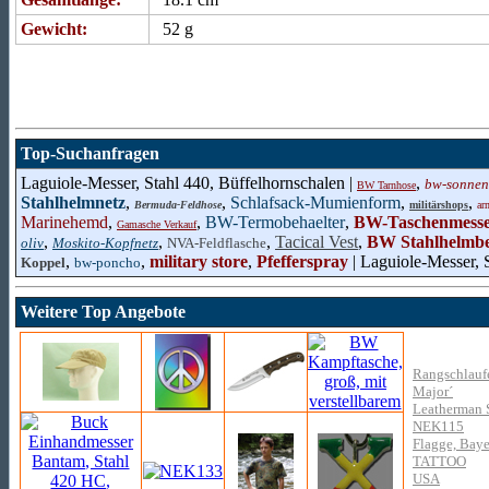
Gewicht:
52 g
Top-Suchanfragen
Laguiole-Messer, Stahl 440, Büffelhornschalen |
,
bw-sonnen
BW Tarnhose
Stahlhelmnetz
,
,
Schlafsack-Mumienform
,
,
Bermuda-Feldhose
militärshops
ar
Marinehemd
,
,
BW-Termobehaelter
,
BW-Taschenmess
Gamasche Verkauf
,
,
,
Tacical Vest
,
BW Stahlhelmb
oliv
Moskito-Kopfnetz
NVA-Feldflasche
,
,
military store
,
Pfefferspray
| Laguiole-Messer, 
Koppel
bw-poncho
Weitere Top Angebote
Rangschlaufe
Major´
Leatherman S
NEK115
Flagge, Bay
TATTOO
USA