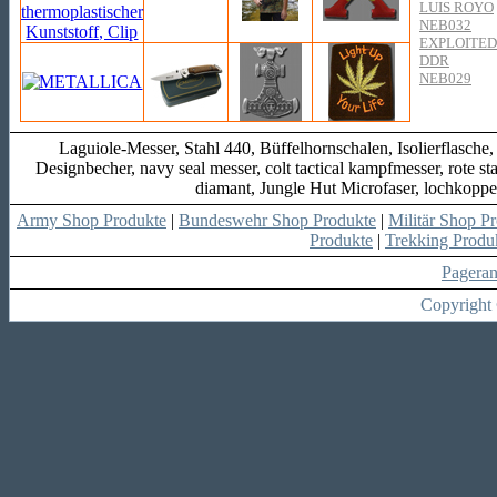
LUIS ROYO
NEB032
EXPLOITED
DDR
NEB029
Laguiole-Messer, Stahl 440, Büffelhornschalen, Isolierflasche,
Designbecher, navy seal messer, colt tactical kampfmesser, rote sta
diamant, Jungle Hut Microfaser, lochkopp
Army Shop Produkte
|
Bundeswehr Shop Produkte
|
Militär Shop P
Produkte
|
Trekking Produ
Pagera
Copyright