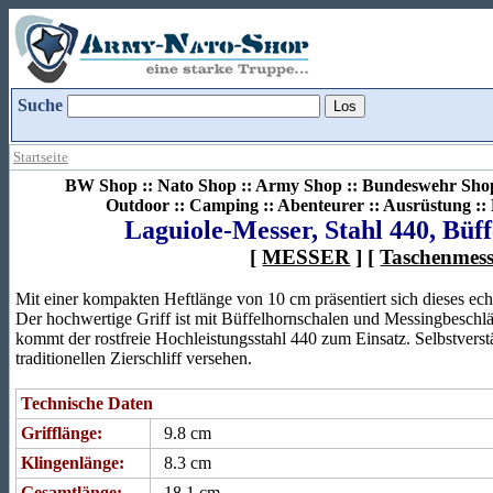
Suche
Startseite
BW Shop :: Nato Shop :: Army Shop :: Bundeswehr Shop 
Outdoor :: Camping :: Abenteurer :: Ausrüstung :
Laguiole-Messer, Stahl 440, Büf
[
MESSER
] [
Taschenmess
Mit einer kompakten Heftlänge von 10 cm präsentiert sich dieses ec
Der hochwertige Griff ist mit Büffelhornschalen und Messingbeschläg
kommt der rostfreie Hochleistungsstahl 440 zum Einsatz. Selbstverstä
traditionellen Zierschliff versehen.
Technische Daten
Grifflänge:
9.8 cm
Klingenlänge:
8.3 cm
Gesamtlänge:
18.1 cm