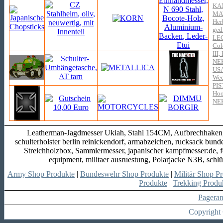
KA
MA
Her
ged
LE
Col
III
NE
US
Wec
PI
Hoo
NE
Leatherman-Jagdmesser Ukiah, Stahl 154CM, Aufbrechhaken, N
schulterholster berlin reinickendorf, armabzeichen, rucksack bun
Streichholzbox, Sammlermesser, japanischer kampfmesser:de, f
equipment, militaer ausruestung, Polarjacke N3B, schl
Army Shop Produkte
|
Bundeswehr Shop Produkte
|
Militär Shop P
Produkte
|
Trekking Produ
Pagera
Copyright