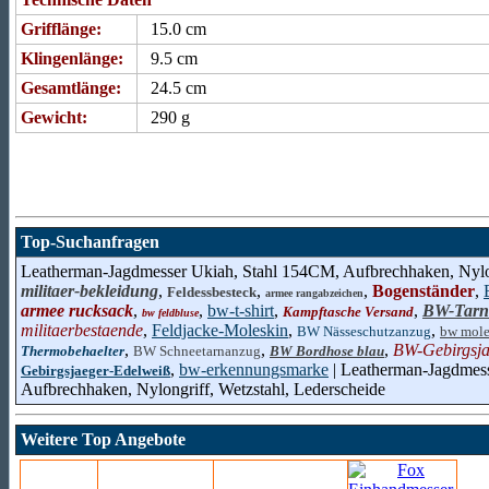
Grifflänge:
15.0 cm
Klingenlänge:
9.5 cm
Gesamtlänge:
24.5 cm
Gewicht:
290 g
Top-Suchanfragen
Leatherman-Jagdmesser Ukiah, Stahl 154CM, Aufbrechhaken, Nylong
militaer-bekleidung
,
,
,
Bogenständer
,
Feldessbesteck
armee rangabzeichen
armee rucksack
,
,
bw-t-shirt
,
,
BW-Tarn
Kampftasche Versand
bw feldbluse
militaerbestaende
,
Feldjacke-Moleskin
,
,
BW Nässeschutzanzug
bw mole
,
,
,
BW-Gebirgsja
Thermobehaelter
BW Schneetarnanzug
BW Bordhose blau
,
bw-erkennungsmarke
| Leatherman-Jagdmes
Gebirgsjaeger-Edelweiß
Aufbrechhaken, Nylongriff, Wetzstahl, Lederscheide
Weitere Top Angebote