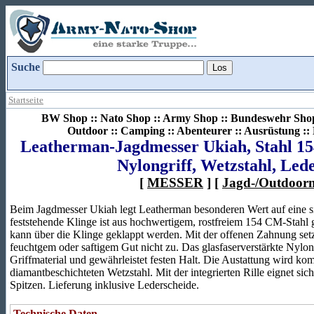
Suche
Startseite
BW Shop :: Nato Shop :: Army Shop :: Bundeswehr Shop 
Outdoor :: Camping :: Abenteurer :: Ausrüstung :
Leatherman-Jagdmesser Ukiah, Stahl 1
Nylongriff, Wetzstahl, Led
[
MESSER
] [
Jagd-/Outdoorm
Beim Jagdmesser Ukiah legt Leatherman besonderen Wert auf eine sic
feststehende Klinge ist aus hochwertigem, rostfreiem 154 CM-Stahl 
kann über die Klinge geklappt werden. Mit der offenen Zahnung setzt
feuchtgem oder saftigem Gut nicht zu. Das glasfaserverstärkte Nylon is
Griffmaterial und gewährleistet festen Halt. Die Austattung wird kom
diamantbeschichteten Wetzstahl. Mit der integrierten Rille eignet sic
Spitzen. Lieferung inklusive Lederscheide.
Technische Daten