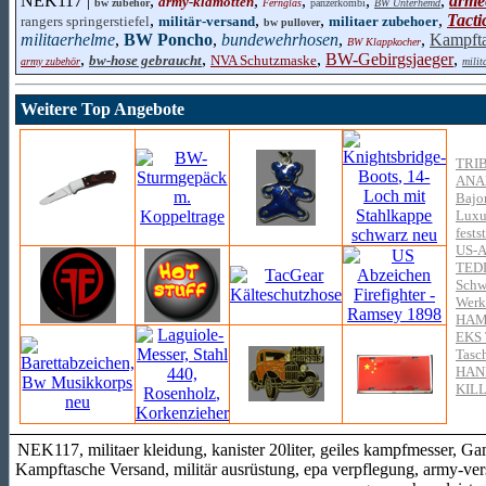
NEK117 |
,
,
,
,
,
arme
army-klamotten
bw zubehör
Fernglas
panzerkombi
BW Unterhemd
,
,
,
,
Tacti
rangers springerstiefel
militär-versand
militaer zubehoer
bw pullover
militaerhelme
,
BW Poncho
,
bundewehrhosen
,
,
Kampfta
BW Klappkocher
,
,
,
BW-Gebirgsjaeger
,
bw-hose gebraucht
NVA Schutzmaske
army zubehör
milit
Weitere Top Angebote
TRI
ANA
Bajo
Luxus
fests
US-
TED
Schwe
Werk
HAMM
EKS 
Tasc
HAN
KIL
NEK117, militaer kleidung, kanister 20liter, geiles kampfmesser, Gam
Kampftasche Versand, militär ausrüstung, epa verpflegung, army-versa