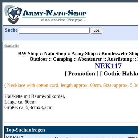
Suche
Startseite
BW Shop :: Nato Shop :: Army Shop :: Bundeswehr Shop 
Outdoor :: Camping :: Abenteurer :: Ausrüstung :
NEK117
[
Promotion
] [
Gothic Halsk
(
Necklace with cotton cord, length approx. 60cm, Size: approx. 5
Halskette mit Baumwollkordel,
Länge ca. 60cm,
Größe: ca. 5,3cmx3,3cm
Top-Suchanfragen