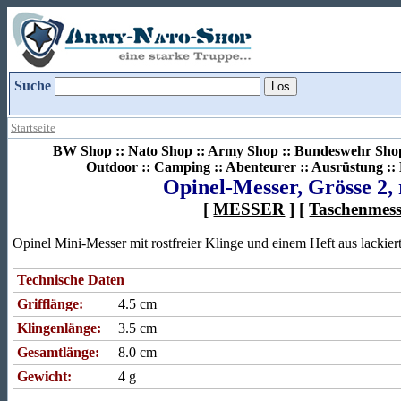
Suche
Startseite
BW Shop :: Nato Shop :: Army Shop :: Bundeswehr Shop 
Outdoor :: Camping :: Abenteurer :: Ausrüstung :
Opinel-Messer, Grösse 2, 
[
MESSER
] [
Taschenmess
Opinel Mini-Messer mit rostfreier Klinge und einem Heft aus lackier
Technische Daten
Grifflänge:
4.5 cm
Klingenlänge:
3.5 cm
Gesamtlänge:
8.0 cm
Gewicht:
4 g