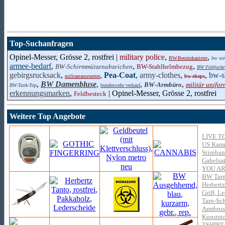
Top-Suchanfragen
Opinel-Messer, Grösse 2, rostfrei |
military police
,
,
BW-Benzinkanister
bw son
armee-bedarf
,
,
,
BW-Schirmmützenabzeichen
BW-Stahlhelmbezug
BW Feldjacke
gebirgsrucksack
,
,
Pea-Coat
,
army-clothes
,
,
bw-s
militaerausruester
bw-shops
,
BW Damenbluse
,
,
,
BW-Armbüro
militär unifo
BW-Tank-Top
bundeswehr verkauf
erkennungsmarken
,
| Opinel-Messer, Grösse 2, rostfrei
Feldbesteck
Weitere Top Angebote
LIVE T
US Kamp
Stirnban
Gabelsat
YOU A
BW Tarn
Herbertz
Griff, L
Tarn-Sch
Armbrust
Kunststo
TSHIRT