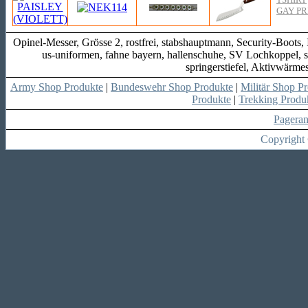
GAY PR
Opinel-Messer, Grösse 2, rostfrei, stabshauptmann, Security-Boots,
us-uniformen, fahne bayern, hallenschuhe, SV Lochkoppel, sh
springerstiefel, Aktivwärme
Army Shop Produkte
|
Bundeswehr Shop Produkte
|
Militär Shop P
Produkte
|
Trekking Produ
Pagera
Copyright