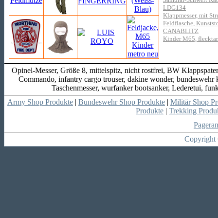
LDG134
Klappmesser, mit Str
Feldflasche, Kunststo
CANABLITZ
Kinder M65, fleckta
Opinel-Messer, Größe 8, mittelspitz, nicht rostfrei, BW Klappspa
Commando, infantry cargo trouser, dakine wonder, bundeswehr ka
Taschenmesser, wurfanker bootsanker, Lederetui, funk
Army Shop Produkte
|
Bundeswehr Shop Produkte
|
Militär Shop P
Produkte
|
Trekking Produ
Pagera
Copyright