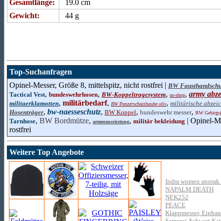
Gesamtlänge:
19.0 cm
Gewicht:
44 g
Top-Suchanfragen
Opinel-Messer, Größe 8, mittelspitz, nicht rostfrei |
BW Fausthandsch
,
,
,
,
army abz
Tactical Vest
bundeswehrhosen
BW-Koppeltragesystem
us-shop
,
militärbedarf
,
,
militaerklamotten
militärische abzei
BW Panzerschutzhaube oliv
,
bw-naesseschutz
,
,
,
Hosenträger
BW Koppel
bundeswehr messer
BW Gebirgsj
,
BW Bordmütze
,
,
| Opinel-Me
Tarnhose
militär bekleidung
armeeausrüstung
rostfrei
Weitere Top Angebote
Indra women anorak -
NAPALM DEATH
NEK252
PEACE
Klappmesser, Einhan
Samurai-Schwert Kata