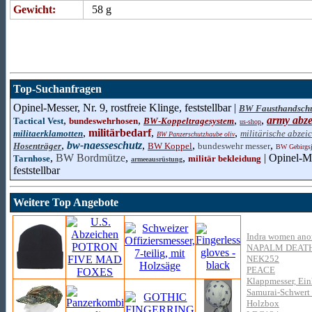
Gewicht:
58 g
Top-Suchanfragen
Opinel-Messer, Nr. 9, rostfreie Klinge, feststellbar |
BW Fausthandsch
,
,
,
,
army abz
Tactical Vest
bundeswehrhosen
BW-Koppeltragesystem
us-shop
,
militärbedarf
,
,
militaerklamotten
militärische abzei
BW Panzerschutzhaube oliv
,
bw-naesseschutz
,
,
,
Hosenträger
BW Koppel
bundeswehr messer
BW Gebirgsj
,
BW Bordmütze
,
,
| Opinel-Me
Tarnhose
militär bekleidung
armeeausrüstung
feststellbar
Weitere Top Angebote
Indra women anor
NAPALM DEAT
NEK252
PEACE
Klappmesser, Ein
Samurai-Schwert 
Holzbox