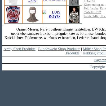
LDG134
Klappmesser, mit
Feldflasche, Kuns
CANABLITZ
Kinder M65, flec
Opinel-Messer, Nr. 9, rostfreie Klinge, feststellbar, BW K
ueberlebensmesser-Luxus, impregnier, cowes bordhose, bunde
Knicklichter, Feldmuetze, wurfmesser bestellen, Lederarmband sho
Army Shop Produkte
|
Bundeswehr Shop Produkte
|
Militär Shop P
Produkte
|
Trekking Produ
Pagera
Copyright