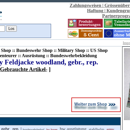
Zahlungsweisen
|
Grössenüber
Haftung
|
Kundengru
Partnerprog
Imp
Shop :: Bundeswehr Shop :: Military Shop :: US Shop
enteurer :: Ausrüstung :: Bundeswehrbekleidung
 Feldjacke woodland, gebr., rep.
-Gebrauchte Artikel-
]
ebr., rep. |
,
,
bw ausrüstung
,
,
stahlhelm
army
bundeswehrbedarf
bw hosen