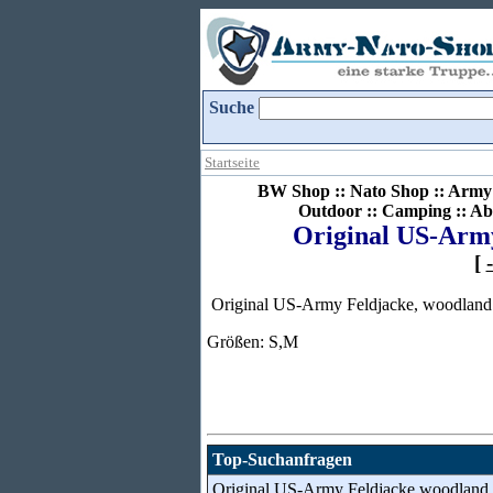
Suche
Startseite
BW Shop :: Nato Shop :: Army 
Outdoor :: Camping :: Ab
Original US-Army
[
Original US-Army Feldjacke, woodland
Größen: S,M
Top-Suchanfragen
Original US-Army Feldjacke woodland, g