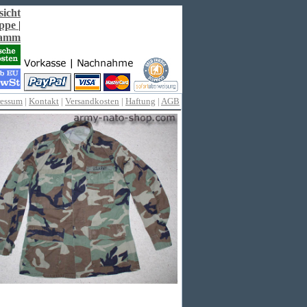
sicht
ppe
|
ramm
ressum
|
Kontakt
|
Versandkosten
|
Haftung
|
AGB