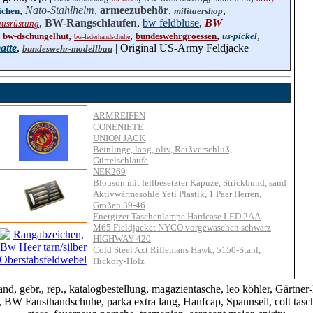
,
Nato-Stahlhelm
,
armeezubehör
,
,
ichen
militaershop
,
BW-Rangschlaufen
,
bw feldbluse
,
BW
ausrüstung
,
,
,
,
,
bw-dschungelhut
bundeswehrgroessen
us-pickel
bw-lederhandschuhe
atte
,
| Original US-Army Feldjacke
bundeswehr-modellbau
ARMREIFEN
CONENIETE
UNION JACK
Beinlinge, lang, oliv, Reißverschluß,
Gürtelschlaufe
NEK269
Blouson mit fellbesetzter Kapuze, Strickbund, sand
Aktivwärmesohle Yeti Plastik, 1 Paar Herren,
Größen 39-46
Energizer Taschenlampe Hardcase LED 2AA
M65 Fieldjacket NYCO vorgewaschen schwarz
HIGHWAY 420
Cold Steel Axt Riflemans Hawk, 5150-Stahl,
Hickory-Holz
 gebr., rep., katalogbestellung, magazientasche, leo köhler, Gärtner-M
e, BW Fausthandschuhe, parka extra lang, Hanfcap, Spannseil, colt tas