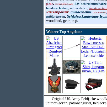
,
,
jacke
BW-Schirmmützenabze
bw-kampfrucksack
,
,
bundeswehrshop
militaerladen
bundeswehr 
Rückenpolster
,
militaerhelme
,
Einsatzstiefel
militärhosen
,
Schlafsackunterlage Isom
woodland, gebr., rep.
Weitere Top Angebote
Original US-Army Feldjacke woodland,
uniformjacken, patronengürtel, fledjack