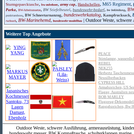
,
,
,
,
M65 Regiment
,
Sturmgepaecktasche
army cap
Handschellen
bw-zubehoer
,
,
,
,
,
BW
Parka
BW Stiefelbeutel
bundeswehr-bedarf
BW-Arbeitsmuetze
bw bekleidung
,
,
bundeswehrkatalog
,
,
BW Schneetarnanzug
Kampfrucksack
punkttarnhose
,
BW-Marinehemd
,
| Outdoor Weste, schwere
rucksack
bundeswehr-modellbau
Weitere Top Angebote
PEACE
Stirnlampe, wasserdic
REBEL
NEK255
Herbertz Taschenmess
Neusilberbacken
CYPRESS HILL
Armabzeichen, US Se
Flagge, Australien ne
BOB MARLEY
Flugzeug-Dekomodell,
Rangabzeichen, Bw He
Outdoor Weste, schwere Ausführung, armeeausrüstung, kinde
bundeswehr messer, BW Kompaßtasche, schulterklappen marine, 