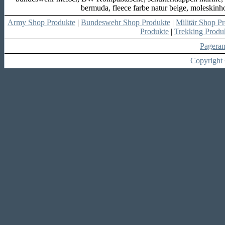
bermuda, fleece farbe natur beige, moleskinh
Army Shop Produkte
|
Bundeswehr Shop Produkte
|
Militär Shop P
Produkte
|
Trekking Produ
Pagera
Copyright