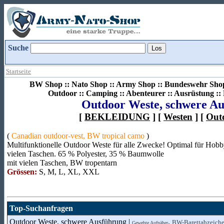
Suche
Startseite
BW Shop :: Nato Shop :: Army Shop :: Bundeswehr Shop 
Outdoor :: Camping :: Abenteurer :: Ausrüstung :
Outdoor Weste, schwere A
[
BEKLEIDUNG
] [
Westen
] [
Out
(
Canadian outdoor-vest, BW tropical camo
)
Multifunktionelle Outdoor Weste für alle Zwecke! Optimal für Hobb
vielen Taschen. 65 % Polyester, 35 % Baumwolle
mit vielen Taschen, BW tropentarn
Grössen:
S, M, L, XL, XXL
Top-Suchanfragen
Outdoor Weste, schwere Ausführung |
,
BW-Barettabzeich
Gewebte Aufnäher