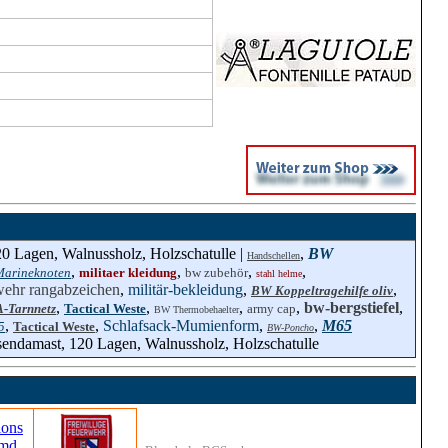
0 Lagen, Walnussholz, Holzschatulle |
,
BW
Handschellen
,
,
,
,
arineknoten
militaer kleidung
bw zubehör
stahl helme
ehr rangabzeichen
,
militär-bekleidung
,
,
BW Koppeltragehilfe oliv
,
,
,
,
bw-bergstiefel
,
-Tarnnetz
Tactical Weste
army cap
BW Thermobehaelter
,
,
Schlafsack-Mumienform
,
,
M65
5
Tactical Weste
BW-Poncho
sendamast, 120 Lagen, Walnussholz, Holzschatulle