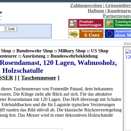
Zahlungsweisen
|
Grössenüber
Haftung
|
Kundengru
Partnerprog
Imp
Shop :: Bundeswehr Shop :: Military Shop :: US Shop
enteurer :: Ausrüstung :: Bundeswehrbekleidung
 Rosendamast, 120 Lagen, Walnussholz,
Holzschatulle
SSER
] [
Taschenmesser
]
ich dieses Taschenmesser von Fontenille Pataud, dem bekannten
sern. Die Klinge zieht alle Blick auf sich. Für das attraktive
freier Rosendamast mit 120 Lagen. Das Heft überzeugt mit Schalen
. Edelstahlbacken und die für Laguiole typischen Verzierungen
ff runden das Bild stilvoll ab. Die klassische Rückenverriegelung
ässig fest. Das Messer wird in einer dekorativen Holzschatulle