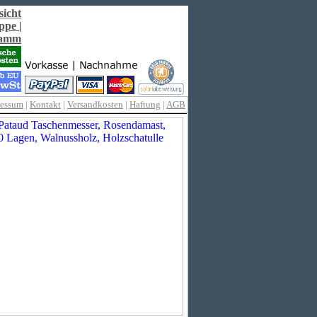
sicht
ppe
|
ramm
ressum
|
Kontakt
|
Versandkosten
|
Haftung
|
AGB