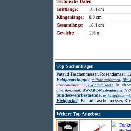
Technische Daten
Grifflänge:
10.4 cm
Klingenlänge:
8.0 cm
Gesamtlänge:
18.4 cm
Gewicht:
116 g
Top-Suchanfragen
Pataud Taschenmesser, Rosendamast, 12
Feldjaegerkoppel
,
,
militär-uniformen
BW-M
,
,
bundesw
armeeausruestung
BW Stiefelsocke
,
,
bw-trikothemd
BW-ABC-Maskentasche
NVA
bundeswehrbestaende
,
us-kampfhose-m6
Fieldjacket
| Pataud Taschenmesser, Ro
Weitere Top Angebote