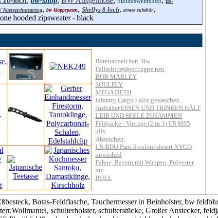
s 10-loch
,
bw-shop
,
BW Ausgehhose
,
,
bundeswehrshop
us-
,
,
,
,
Shellys 8-loch
 Naesseschutzanzug
bw-klappspaten
armee zubehör
one hooded zipsweater - black
Barettabzeichen, Bw
Fallschirmjägertruppe neu
BOB MARLEY
SOULFLY
MEGA DETH
Infantry Cargo - oliv gewaschen
Aufnäher,ESSEN UND TRINKEN HÄLT
LEIB UND SEELE ZUSAMMEN
Feldjacke - Vintage (2 in 1) US M65
oliv
Abzeichen,
US-BDU Pant 3-colour-desert NYCO
unwashed
Fahne, Bayern mit Wappen, Polyester,
mit
BULL
ßbesteck, Botas-Feldflasche, Tauchermesser in Beinholster, bw feldbl
sterr.Wollmantel, schulterholster, schulterstücke, Großer Anstecker, fel