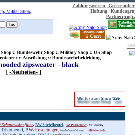
Zahlungsweisen
|
Grössenüber
Haftung
|
Kundengru
Partnerprog
Imp
Shop :: Bundeswehr Shop :: Military Shop :: US Shop
enteurer :: Ausrüstung :: Bundeswehrbekleidung
hooded zipsweater - black
[
-Neuheiten-
]
,
,
,
,
 Schutzmaskenfilter
BW-Stiefelbeutel
BW-Ponchofutter
bw socken
Trikothemd
,
BW-Hosenträger
,
,
,
bundesheerfeldhemd
militärbestände