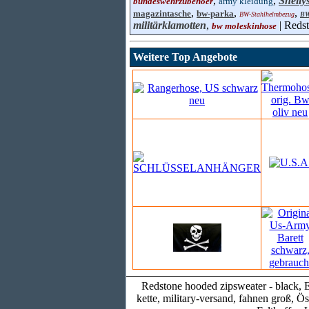
,
,
Shelly
bundeswehrzubehoer
army kleidung
,
,
,
magazintasche
bw-parka
BW-Stahlhelmbezug
BW
militärklamotten
,
| Redst
bw moleskinhose
Weitere Top Angebote
Redstone hooded zipsweater - black, E
kette, military-versand, fahnen groß, Ö