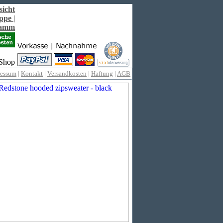
sicht
ppe
|
ramm
ressum
|
Kontakt
|
Versandkosten
|
Haftung
|
AGB