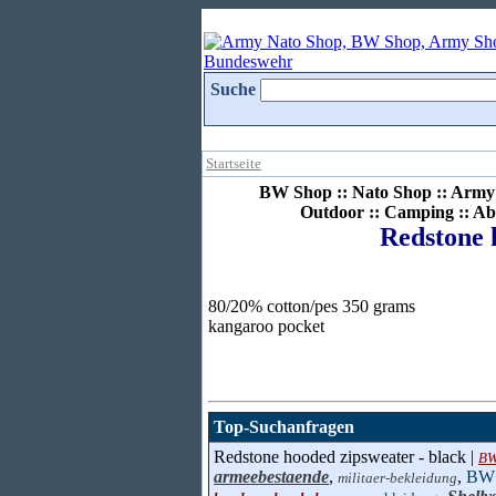
Suche
Startseite
BW Shop :: Nato Shop :: Army 
Outdoor :: Camping :: Ab
Redstone 
80/20% cotton/pes 350 grams
kangaroo pocket
Top-Suchanfragen
Redstone hooded zipsweater - black |
BW
armeebestaende
,
,
BW 
militaer-bekleidung