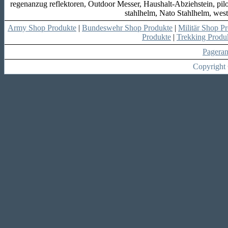
regenanzug reflektoren, Outdoor Messer, Haushalt-Abziehstein, pil
stahlhelm, Nato Stahlhelm, wes
Army Shop Produkte
|
Bundeswehr Shop Produkte
|
Militär Shop P
Produkte
|
Trekking Produ
Pagera
Copyright