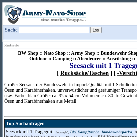
Suche
Startseite
BW Shop :: Nato Shop :: Army Shop :: Bundeswehr Shop 
Outdoor :: Camping :: Abenteurer :: Ausrüstung :
Seesack mit 1 Trageg
[
Rucksäcke/Taschen
] [
-Versch
Großer Seesack der Bundeswehr in Import-Qualität mit 1 Schultertrag
Ösen und Karabinerhaken, unverwüstlicher und geräumiger Transpor
usw. Farbe: blau Größe: ca. 95 x 54 cm Volumen: ca. 80 ltr. Gewic
Ösen und Karabinerhaken aus Metall
Top-Suchanfragen
Seesack mit 1 Tragegurt |
,
,
,
BW Kampftasche
bundeswehrparka
A
bw stiefel