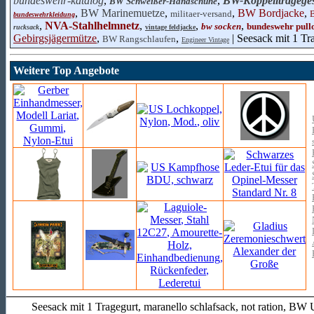
bundeswehr-katalog
,
,
BW-Koppelltrageges
BW Schweißer-Handschuhe
,
BW Marinemuetze
,
,
BW Bordjacke
,
militaer-versand
bundeswehrkleidung
,
NVA-Stahlhelmnetz
,
,
,
bw socken
bundeswehr pull
rucksack
vintage feldjacke
Gebirgsjägermütze
,
,
| Seesack mit 1 Tr
BW Rangschlaufen
Engineer Vintage
Weitere Top Angebote
Seesack mit 1 Tragegurt, maranello schlafsack, not ration, B