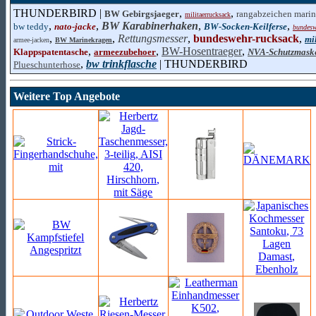
THUNDERBIRD |
,
,
BW Gebirgsjaeger
rangabzeichen mari
militaerrucksack
,
,
BW Karabinerhaken
,
,
bw teddy
nato-jacke
BW-Socken-Keilferse
bundesw
,
,
Rettungsmesser
,
bundeswehr-rucksack
,
mi
armee-jacken
BW Marinekragen
,
,
BW-Hosentraeger
,
Klappspatentasche
armeezubehoer
NVA-Schutzmask
,
bw trinkflasche
| THUNDERBIRD
Plueschunterhose
Weitere Top Angebote