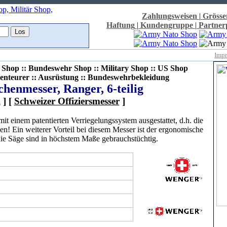
Zahlungsweisen
|
Grösse
Haftung
|
Kundengruppe
|
Partne
Imp
Shop :: Bundeswehr Shop :: Military Shop :: US Shop
enteurer :: Ausrüstung :: Bundeswehrbekleidung
henmesser, Ranger, 6-teilig
R
] [
Schweizer Offiziersmesser
]
t einem patentierten Verriegelungssystem ausgestattet, d.h. die
n! Ein weiterer Vorteil bei diesem Messer ist der ergonomische
die Säge sind in höchstem Maße gebrauchstüchtig.