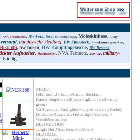
 |
,
,
,
Moleskinhose
,
BW-Feldbluse
army-
NVA-Schutzmaske
bw-gebirgsjaeger
-versand
,
bundeswehr kleidung
,
,
,
BW Eßbesteck
bw-erkennungsmarken
ehkombi
,
bw hosen
,
BW Kampftragetasche
,
,
BW-Besteck
tickter Aufnaeher
,
,
NVA Tarnnetz
,
,
military-
Handschellen
army cap
 6-teilig
NEK054
Feldbluse, Bw Imit. 5-Farben flecktarn
Kinder fliegeroverall( Kids flight coverall - army
green)
US Abzeichen Firefighter - City of new Port Richey
Deutsches Abzeichen Freiwillige Feuerwehr -
Wansleben am See
DESTRUCTION
Jungle Hut Microfaser, -FOX-, oliv
OLDTIMER
Herbertz Einhandmesser, AISI 420, Pakkaholz,