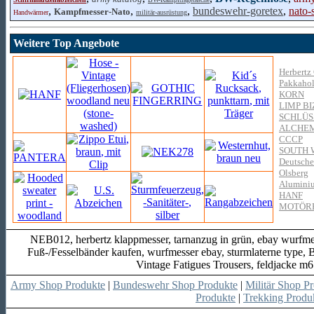
,
,
,
bundeswehr-goretex
,
nato-
Kampfmesser-Nato
Handwärmer
militär-ausrüstung
Weitere Top Angebote
Herbertz
Pakkahol
KORN
LIMP BI
SCHLÜ
ALCHE
CCCP
SOUTH 
Deutsche
Olsberg
Aluminiu
HANF
MOTÖR
NEB012, herbertz klappmesser, tarnanzug in grün, ebay wurfmes
Fuß-/Fesselbänder kaufen, wurfmesser ebay, sturmlaterne type,
Vintage Fatigues Trousers, feldjacke m65
Army Shop Produkte
|
Bundeswehr Shop Produkte
|
Militär Shop P
Produkte
|
Trekking Produ