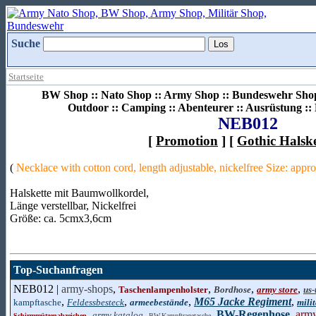
Suche
Startseite
BW Shop :: Nato Shop :: Army Shop :: Bundeswehr Shop 
Outdoor :: Camping :: Abenteurer :: Ausrüstung :
NEB012
[
Promotion
] [
Gothic Halsk
(
Necklace with cotton cord, length adjustable, nickelfree Size: app
Halskette mit Baumwollkordel,
Länge verstellbar, Nickelfrei
Größe: ca. 5cmx3,6cm
Top-Suchanfragen
NEB012 |
army-shops
,
,
,
,
Taschenlampenholster
Bordhose
army store
us-
,
,
,
M65 Jacke Regiment
,
kampftasche
Feldessbesteck
armeebestände
mili
,
,
,
BW-Regenhose
,
army
army katalog
Schirmmützenabzeichen
BW-Kampftragetasche