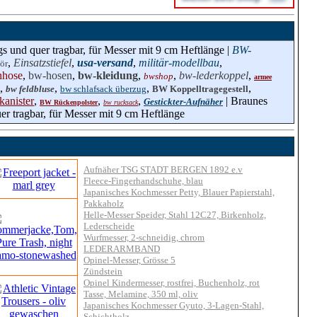
gs und quer tragbar, für Messer mit 9 cm Heftlänge |
BW-
,
Einsatzstiefel
,
usa-versand
,
militär-modellbau
,
ör
hose
,
bw-hosen
,
bw-kleidung
,
,
bw-lederkoppel
,
bwshop
armee
,
,
,
,
bw feldbluse
bw schlafsack überzug
BW Koppelltragegestell
kanister
,
,
,
| Braunes
Gestickter-Aufnäher
BW Rückenpolster
bw rucksack
er tragbar, für Messer mit 9 cm Heftlänge
Aufnäher TSG STADT BERGEN 1892 e.v
Fleece-Fingerhandschuhe, blau
Japanisches Kochmesser Petty, Blauer Papierstahl,
Pakkaholz
Helle-Messer Speider, Stahl 12C27, Birkenholz,
Lederscheide
Wurfmesser, 2-schneidig, chrom
LEDERARMBAND
Opinel-Messer, Grösse 5
Zündstein
Opinel Kindermesser, rostfrei, Buchenholz, rot
Tasse, Melamine, 350 ml, oliv
Japanisches Kochmesser Gyuto, 3-Lagen-Stahl,
Schichtholz