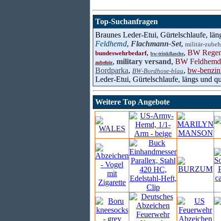
Top-Suchanfragen
Braunes Leder-Etui, Gürtelschlaufe, län
Feldhemd
,
Flachmann-Set
,
militär-zubeh
,
,
BW Regen
bundeswehrbedarf
bw-trinkflasche
,
military versand
,
BW Feldhemd
zubehör
Bordparka
,
,
bw-benzin
BW-Bordhose-blau
Leder-Etui, Gürtelschlaufe, längs und qu
Weitere Top Angebote